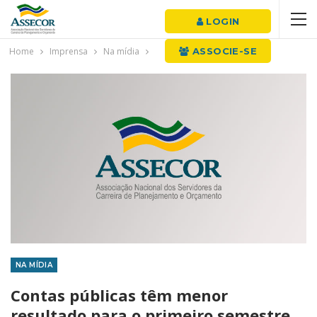
LOGIN
Home
Imprensa
Na mídia
ASSOCIE-SE
NA MÍDIA
Contas públicas têm menor
resultado para o primeiro semestre