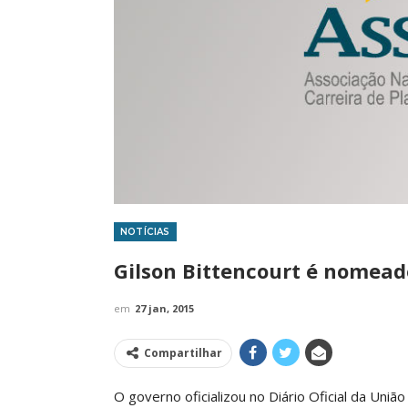
NOTÍCIAS
IMPRENSA
Gilson Bittencourt é nomead
em
27 jan, 2015
Compartilhar
O governo oficializou no Diário Oficial da Uniã