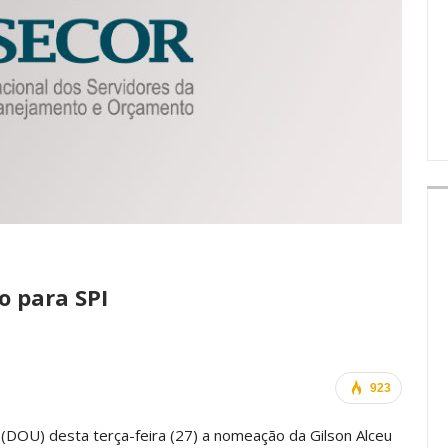
IMPRENSA
o para SPI
923
o (DOU) desta terça-feira (27) a nomeação da Gilson Alceu