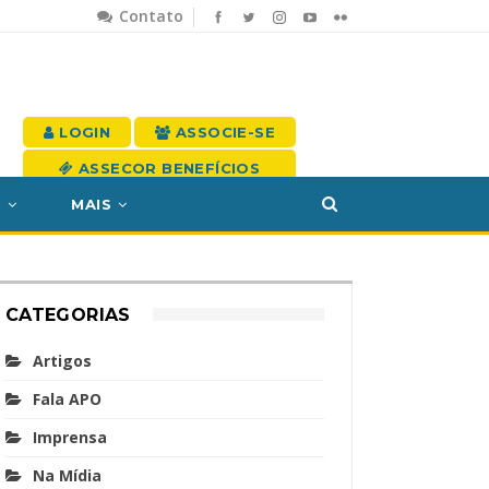
Contato
LOGIN
ASSOCIE-SE
ASSECOR BENEFÍCIOS
S
MAIS
CATEGORIAS
Artigos
Fala APO
Imprensa
Na Mídia