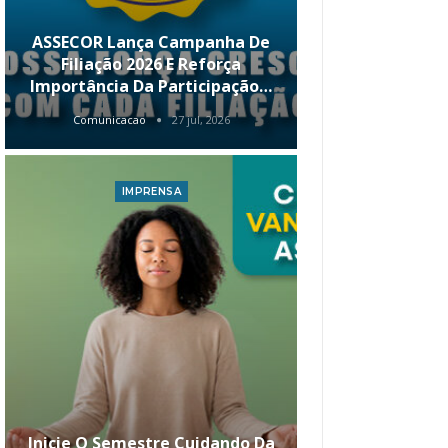
ASSECOR Lança Campanha De
É Hoje! Par
Filiação 2026 E Reforça
Da ASSECOR 
Importância Da Participação…
Renda 
Comunicacao
27 jul, 2026
Comunica
IMPRENSA
I
Inicie O Semestre Cuidando Da
ASSECOR Apr