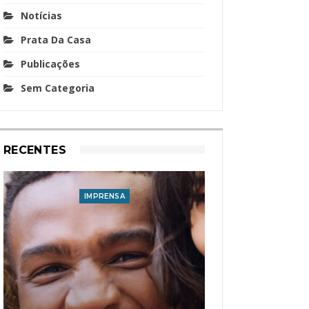
Notícias
Prata Da Casa
Publicações
Sem Categoria
RECENTES
IMPRENSA
I