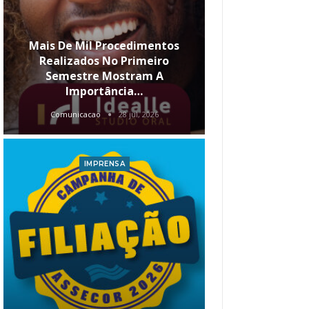
Mais De Mil Procedimentos
Realizados No Primeiro
Semestre Mostram A
Qual O Hori
Importância…
Carre
Comunicacao
28 jul, 2026
Comunica
IMPRENSA
I