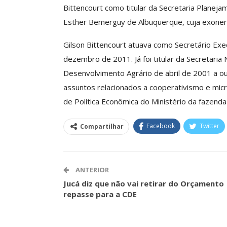
Bittencourt como titular da Secretaria Planejam
Esther Bemerguy de Albuquerque, cuja exoner
ASSECOR Promove 
Gilson Bittencourt atuava como Secretário Exec
“Como Criar Múltip
dezembro de 2011. Já foi titular da Secretaria N
De Renda S
Desenvolvimento Agrário de abril de 2001 a o
Comunicacao
30 
assuntos relacionados a cooperativismo e micro
de Política Econômica do Ministério da fazen
IMPRENSA
Facebook
Twitter
Compartilhar
ANTERIOR
Jucá diz que não vai retirar do Orçamento
repasse para a CDE