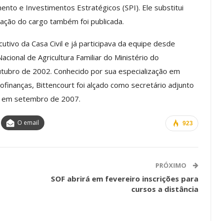
ento e Investimentos Estratégicos (SPI). Ele substitui
ação do cargo também foi publicada.
Palestra
ASSECOR Promove Oficina De
utivo da Casa Civil e já participava da equipe desde
las Fontes
Pintura Em Taça Para
acional de Agricultura Familiar do Ministério do
em…
Associados
utubro de 2002. Conhecido por sua especialização em
jun, 2026
Comunicacao
7 ago, 2026
finanças, Bittencourt foi alçado como secretário adjunto
da em setembro de 2007.
IMPRENSA
O email
923
PRÓXIMO
SOF abrirá em fevereiro inscrições para
cursos a distância