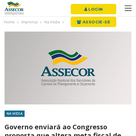
LOGIN
Home
Imprensa
Na mídia
ASSOCIE-SE
NA MÍDIA
Governo enviará ao Congresso
proposta que altera meta fiscal de