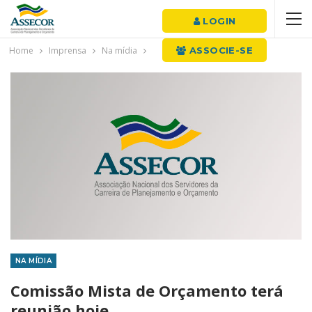
LOGIN
Home
Imprensa
Na mídia
ASSOCIE-SE
NA MÍDIA
Comissão Mista de Orçamento terá
reunião hoje