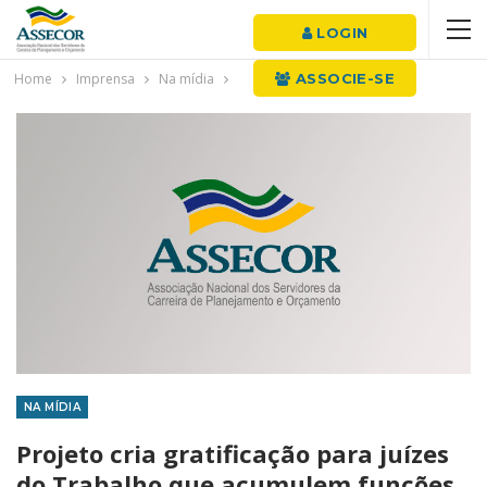
LOGIN
Home
Imprensa
Na mídia
ASSOCIE-SE
NA MÍDIA
Projeto cria gratificação para juízes
do Trabalho que acumulem funções