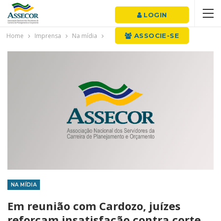
LOGIN
Home
Imprensa
Na mídia
ASSOCIE-SE
NA MÍDIA
Em reunião com Cardozo, juízes
reforçam insatisfação contra corte