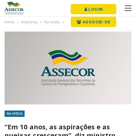
LOGIN
Home
Imprensa
Na mídia
ASSOCIE-SE
NA MÍDIA
“Em 10 anos, as aspirações e as
queixas cresceram”, diz ministro