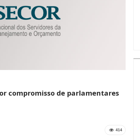
IMPRENSA
or compromisso de parlamentares
414