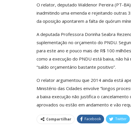
O relator, deputado Waldenor Pereira (PT-BA),
SECOR Acompanha Reunião
Da Mesa Nacional De
Categoria Unida Em
inadmitindo uma emenda e rejeitando outras 3
egociação Permanente E
Valores Fundante
da oposição apontarem a falta de quórum míni
Reforça…
Sindical
A deputada Professora Dorinha Seabra Rezend
Comunicacao
26 jun, 2026
Comunicacao
29 
suplementação no orçamento do PNDU. Segundo 
para este ano e pouco mais de R$ 100 milhões
IMPRENSA
IMPRENSA
como a execução do PNDU está baixa, não há 
“saldo orçamentário bastante positivo”.
O relator argumentou que 2014 ainda está ap
Ministério das Cidades envolve “longos proces
a baixa execução não justifica o cancelamento
aprovados ou estão em andamento e vão reque
Facebook
Twitter
Compartilhar
Mais De Mil Proc
Realizados No P