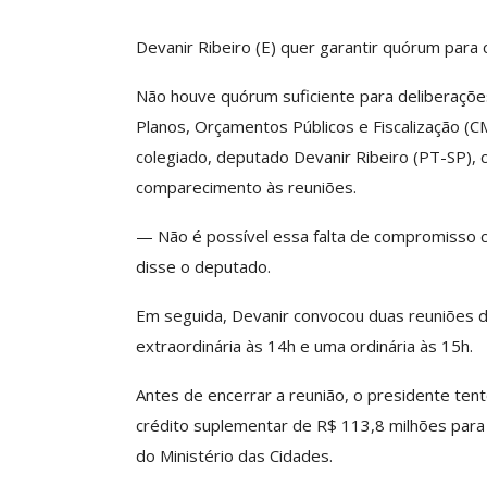
Devanir Ribeiro (E) quer garantir quórum para 
ube De Benefícios ASSECOR
Presidente Da 
Não houve quórum suficiente para deliberações
úne Dezenas De Escolas De
Participa De Deba
Planos, Orçamentos Públicos e Fiscalização (C
Idiomas Com Condições…
Unificação Das Car
colegiado, deputado Devanir Ribeiro (PT-SP)
Comunicacao
29 jun, 2026
Comunicacao
5 a
comparecimento às reuniões.
— Não é possível essa falta de compromisso co
IMPRENSA
IMPRENSA
disse o deputado.
Em seguida, Devanir convocou duas reuniões da
extraordinária às 14h e uma ordinária às 15h.
Antes de encerrar a reunião, o presidente ten
crédito suplementar de R$ 113,8 milhões para
do Ministério das Cidades.