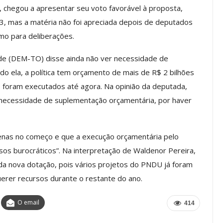
 chegou a apresentar seu voto favorável à proposta,
 Torno Dos
Inicie O Semestre Cuidando Da
3, mas a matéria não foi apreciada depois de deputados
s Da Ação
Sua Saúde Mental Com O Clube
mo para deliberações.
De Vantagens ASSECOR
e (DEM-TO) disse ainda não ver necessidade de
jul, 2026
Comunicacao
22 jul, 2026
ela, a política tem orçamento de mais de R$ 2 bilhões
 foram executados até agora. Na opinião da deputada,
IMPRENSA
necessidade de suplementação orçamentária, por haver
enas no começo e que a execução orçamentária pelo
sos burocráticos”. Na interpretação de Waldenor Pereira,
 da nova dotação, pois vários projetos do PNDU já foram
rer recursos durante o restante do ano.
O email
414
edimentos
rimeiro