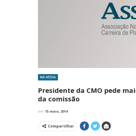
NA MÍDIA
IMPRENSA
IMPRENSA
Presidente da CMO pede mai
da comissão
em
15 maio, 2014
Compartilhar