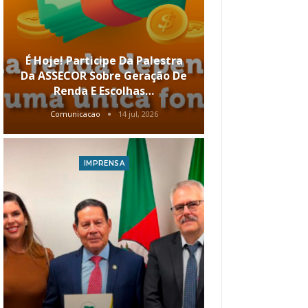
É Hoje! Participe Da Palestra
Menos Tela
Da ASSECOR Sobre Geração De
Conheça Op
Renda E Escolhas…
Vantagens 
Comunicacao
14 jul, 2026
Comunic
IMPRENSA
I