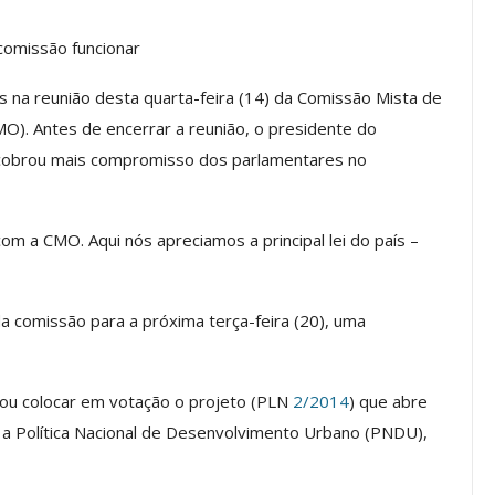
comissão funcionar
ASSECOR
ASSECOR Lança Campanha De
 na reunião desta quarta-feira (14) da Comissão Mista de
te Sobre A
Filiação 2026 E Reforça
MO). Antes de encerrar a reunião, o presidente do
reiras Do…
Importância Da Participação…
, cobrou mais compromisso dos parlamentares no
go, 2026
Comunicacao
27 jul, 2026
m a CMO. Aqui nós apreciamos a principal lei do país –
IMPRENSA
 comissão para a próxima terça-feira (20), uma
tou colocar em votação o projeto (PLN
2/2014
) que abre
 a Política Nacional de Desenvolvimento Urbano (PNDU),