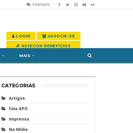
Contato
LOGIN
ASSOCIE-SE
ASSECOR BENEFÍCIOS
S
MAIS
CATEGORIAS
Artigos
Fala APO
Imprensa
Na Mídia