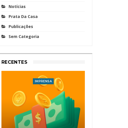
Notícias
Prata Da Casa
Publicações
Sem Categoria
RECENTES
IMPRENSA
I