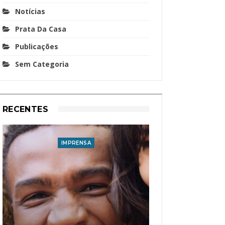
Notícias
Prata Da Casa
Publicações
Sem Categoria
RECENTES
IMPRENSA
I