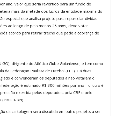
or ano, valor que seria revertido para um fundo de
teria mais da metade dos lucros da entidade máxima do
são especial que analisa projeto para reparcelar dívidas
Palestra
ASSECOR Promove Oficina De
hões ao longo de pelo menos 25 anos, deve votar
las Fontes
Pintura Em Taça Para
após acordo para retirar trecho que pede a cobrança de
em…
Associados
jun, 2026
Comunicacao
7 ago, 2026
IMPRENSA
B-GO), dirigente do Atlético Clube Goianiense, e tem como
ola da Federação Paulista de Futebol (FPF). Há duas
legiado e convenceram os deputados a não votarem o
onfederação é estimado R$ 300 milhões por ano – o lucro é
à pressão exercida pelos deputados, pela CBF e pelo
es (PMDB-RN).
ação da cartolagem será discutida em outro projeto, a ser