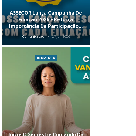
ASSECOR Lança Campanha De
É Hoje! Par
Filiação 2026 E Reforça
Da ASSECOR 
Importância Da Participação…
Renda 
Comunicacao
27 jul, 2026
Comunica
IMPRENSA
I
Inicie O Semestre Cuidando Da
ASSECOR Apr