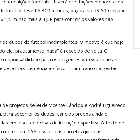
e contribuições federais. Haverá prestações menores nos
anente E
Valores Fundantes Da Ação
de futebol deve R$ 300 milhões, pagará só R$ 500 mil por
…
Sindical
 1,5 milhão mais a TJLP para corrigir os valores não
jun, 2026
Comunicacao
29 jul, 2026
a os clubes de futebol inadimplentes. O motivo é que hoje
do ele, praticamente “nada” é recebido de volta. O
 responsabilidade para os dirigentes vai evitar que as
e peça mais clemência ao fisco. “É um tranco na gestão
ma de projetos de lei de Vicente Cândido e André Figueiredo
para socorrer os clubes. Cândido propôs ainda o
das em troca de bolsas de iniciação esportiva. O texto de
a reduzir em 25% o valor das parcelas quitadas