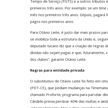
Tempo de Serviço (FGTS) e a outros tributos 
Negociação Perm
primeiros três anos. Por exemplo: se um time 
Reforça
mês nos primeiros três anos. Depois, pagará R$
Comunicacao
26 
pagos nos primeiros anos.
Para Otávio Leite, é justo dar mais prazos par
se mobiliza toda a estrutura da União e, segun
deputado tucano diz que a criação de regras de
dívidas não sejam pagas e que, futuramente, s
dos clubes”, garante Otávio Leite.
Regras para entidade privada
O substitutivo de Otávio Leite foi feito em ci
(PDT-CE), que pediam mudanças na Timemania, 
chamado Proforte, programa para parcelar dívi
Cândido previa perdoar 40% das multas e aind