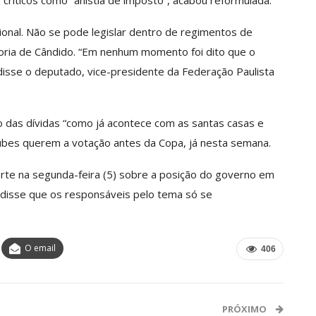
críticos como “anistia de imposto”, acabou reformulada.
cional. Não se pode legislar dentro de regimentos de
ssoria de Cândido. “Em nenhum momento foi dito que o
 disse o deputado, vice-presidente da Federação Paulista
 das dívidas “como já acontece com as santas casas e
lubes querem a votação antes da Copa, já nesta semana.
rte na segunda-feira (5) sobre a posição do governo em
 disse que os responsáveis pelo tema só se
O email
406
PRÓXIMO