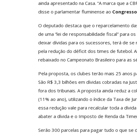
ainda apresentado na Casa. “A marca que a CBF 
disse o parlamentar fluminense ao
Congresso
Clube De Benefíci
Reúne Dezenas De 
O deputado destaca que o reparcelamento das 
Idiomas Com Co
de uma “lei de responsabilidade fiscal” para os
Comunicacao
29 
deixar dívidas para os sucessores, terá de se 
pela redução do déficit dos times de futebol. 
IMPRENSA
rebaixado no Campeonato Brasileiro para as sé
Pela proposta, os clubes terão mais 25 anos p
São R$ 3,3 bilhões em dívidas cobradas na Jus
fora dos tribunais. A proposta ainda reduz a co
(11% ao ano), utilizando o índice da Taxa de J
essa redução vale para recalcular toda a dívida
abater a dívida e o Imposto de Renda da Timem
ASSECOR Acompanh
Serão 300 parcelas para pagar tudo o que se d
Da Mesa Nacio