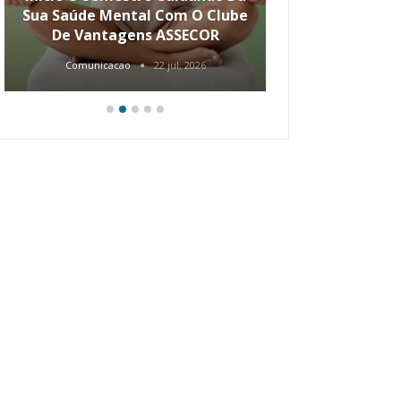
Sua Saúde Mental Com O Clube
Carreira Ao
De Vantagens ASSECOR
Comunicacao
22 jul, 2026
Comunica