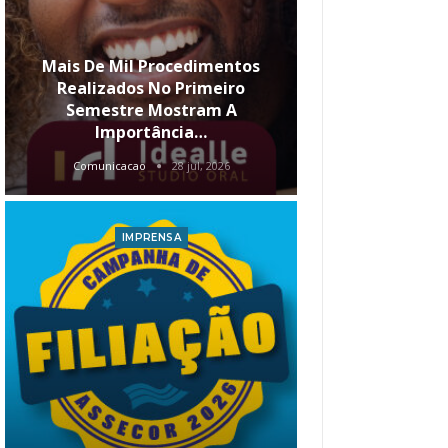
Mais De Mil Procedimentos
Realizados No Primeiro
Semestre Mostram A
Qual O Hori
Importância…
Carre
Comunicacao
28 jul, 2026
Comunica
IMPRENSA
I