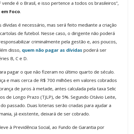
vende é o Brasil, e isso pertence a todos os brasileiros”,
 em Foco
.
os ASSECOR
Presidente Da ASSECOR
Escolas De
Participa De Debate Sobre A
dívidas é necessário, mas será feito mediante a criação
ndições…
Unificação Das Carreiras Do…
 cartolas de futebol. Nesse caso, o dirigente não poderá
jun, 2026
Comunicacao
5 ago, 2026
responsabilizar criminalmente pela gestão e, aos poucos,
Além disso,
quem não pagar as dívidas
poderá ser
IMPRENSA
ries B, C e D.
ara pagar o que não fizeram no último quarto de século.
tiça e mais cerca de R$ 700 milhões em valores cobrados
brança de juros à metade, antes calculada pela taxa Selic
uros de Longo Prazo (TJLP), de 5%. Segundo Otávio Leite,
 do passado. Duas loterias serão criadas para ajudar a
ania, já existente, deixará de ser cobrado.
a Reunião
eve à Previdência Social, ao Fundo de Garantia por
nal De
Categoria Unida Em Torno Dos