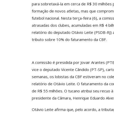
para sobretaxá-la em cerca de R$ 30 milhões p
formação de novos atletas, mas que comprome
futebol nacional. Nesta terça-feira (6), a comis
ASSECOR Promove 
atrasadas dos clubes, acumuladas em R$ 4 bil
“Como Criar Múltip
relatório do deputado Otávio Leite (PSDB-RJ) 
De Renda S
tributo sobre 10% do faturamento da CBF.
Comunicacao
30 
IMPRENSA
A comissão é presidida por Jovair Arantes (PT
vice o deputado Vicente Cândido (PT-SP), cart
semanas, os lobistas da CBF estiveram no co
relatório de Otávio Leite. O faturamento da c
de R$ 55 milhões. O tucano atribui seu recuo 
presidente da Câmara, Henrique Eduardo Alv
Otávio Leite afirma que, pelo acordo, a tribut