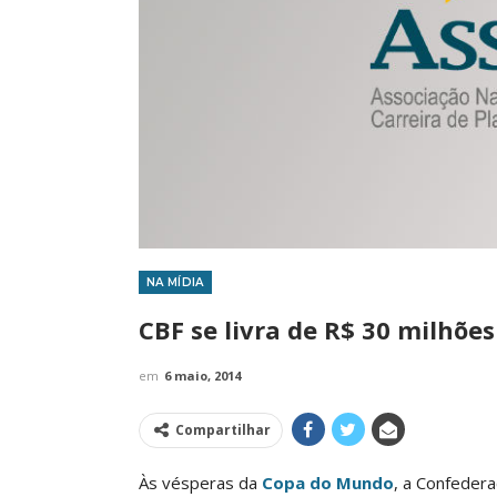
NA MÍDIA
IMPRENSA
CBF se livra de R$ 30 milhõe
em
6 maio, 2014
Compartilhar
Às vésperas da
Copa do Mundo
, a Confedera