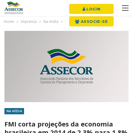
LOGIN
Home
Imprensa
Na mídia
ASSOCIE-SE
NA MÍDIA
FMI corta projeções da economia
brasileira em 2014 de 2,3% para 1,8%