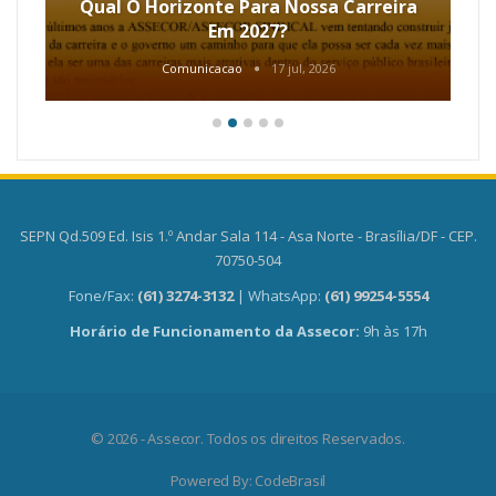
Qual O Horizonte Para Nossa Carreira
Em 2027?
Comunicacao
17 jul, 2026
SEPN Qd.509 Ed. Isis 1.º Andar Sala 114 - Asa Norte - Brasília/DF - CEP.
70750-504
Fone/Fax:
(61) 3274-3132
| WhatsApp:
(61) 99254-5554
Horário de Funcionamento da Assecor:
9h às 17h
© 2026 - Assecor. Todos os direitos Reservados.
Powered By:
CodeBrasil