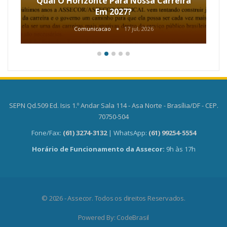
Qual O Horizonte Para Nossa Carreira
Em 2027?
Comunicacao
17 jul, 2026
SEPN Qd.509 Ed. Isis 1.º Andar Sala 114 - Asa Norte - Brasília/DF - CEP.
70750-504
Fone/Fax:
(61) 3274-3132
| WhatsApp:
(61) 99254-5554
Horário de Funcionamento da Assecor:
9h às 17h
© 2026 - Assecor. Todos os direitos Reservados.
Powered By:
CodeBrasil