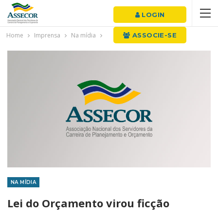
LOGIN
Home
Imprensa
Na mídia
ASSOCIE-SE
NA MÍDIA
Lei do Orçamento virou ficção