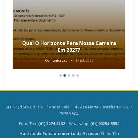
Qual O Horizonte Para Nossa Carreira
Em 2027?
Comunicacao
17 jul, 2026
SEPN Qd.509 Ed. Isis 1.º Andar Sala 114 - Asa Norte - Brasília/DF - CEP.
70750-504
Fone/Fax:
(61) 3274-3132
| WhatsApp:
(61) 99254-5554
Horário de Funcionamento da Assecor:
9h às 17h