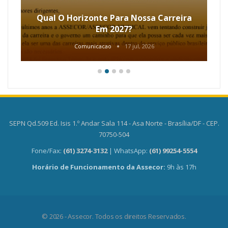
Qual O Horizonte Para Nossa Carreira
Em 2027?
Comunicacao
17 jul, 2026
SEPN Qd.509 Ed. Isis 1.º Andar Sala 114 - Asa Norte - Brasília/DF - CEP.
70750-504
Fone/Fax:
(61) 3274-3132
| WhatsApp:
(61) 99254-5554
Horário de Funcionamento da Assecor:
9h às 17h
© 2026 - Assecor. Todos os direitos Reservados.