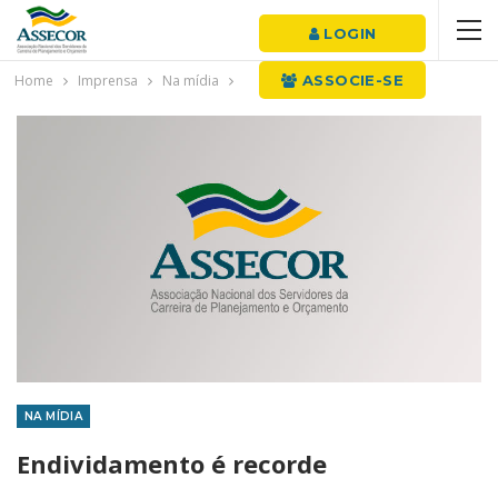
LOGIN
Home
Imprensa
Na mídia
ASSOCIE-SE
NA MÍDIA
Endividamento é recorde