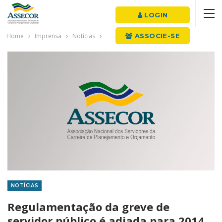
LOGIN
Home
Imprensa
Notícias
ASSOCIE-SE
NOTÍCIAS
Regulamentação da greve de
servidor público é adiada para 2014