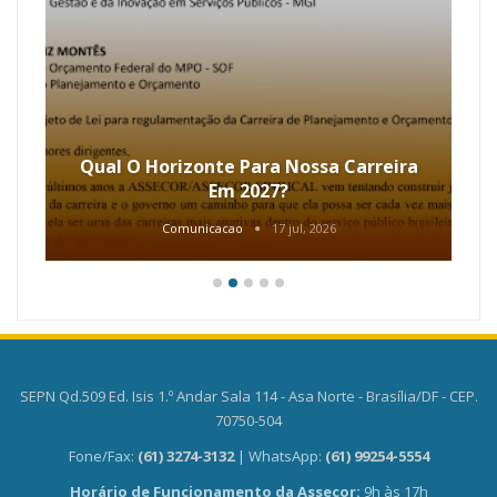
Qual O Horizonte Para Nossa Carreira
Em 2027?
Comunicacao
17 jul, 2026
SEPN Qd.509 Ed. Isis 1.º Andar Sala 114 - Asa Norte - Brasília/DF - CEP.
70750-504
Fone/Fax:
(61) 3274-3132
| WhatsApp:
(61) 99254-5554
Horário de Funcionamento da Assecor:
9h às 17h