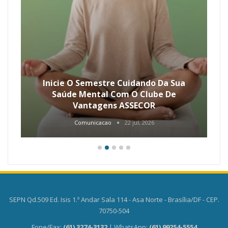
Inicie O Semestre Cuidando Da Sua
Saúde Mental Com O Clube De
Vantagens ASSECOR
Comunicacao
22 jul, 2026
SEPN Qd.509 Ed. Isis 1.º Andar Sala 114 - Asa Norte - Brasília/DF - CEP.
70750-504
Fone/Fax:
(61) 3274-3132
| WhatsApp:
(61) 99254-5554