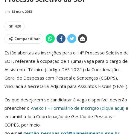
em
18 mar, 2013
420
Compartilhar
Estão abertas as inscrições para o 14º Processo Seletivo da
SOF, referente à ocupação de 1 (uma) vaga para o cargo de
Assistente Técnico (código DAS 102.1) da Coordenação-
Geral de Despesas com Pessoal e Sentenças (CGDPS),
vinculada à Secretaria-Adjunta para Assuntos Fiscais (SEAFI).
Os que desejarem se candidatar à vaga disponível deverão
preencher o
Anexo I – Formulário de Inscrição (clique aqui)
e
encaminhá-lo à Coordenação de Gestão de Pessoas –
COPES, por meio
do email
gestão_pessoas.sof@planejamento.gov.br
.