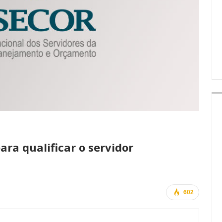
IMPRENSA
ara qualificar o servidor
602