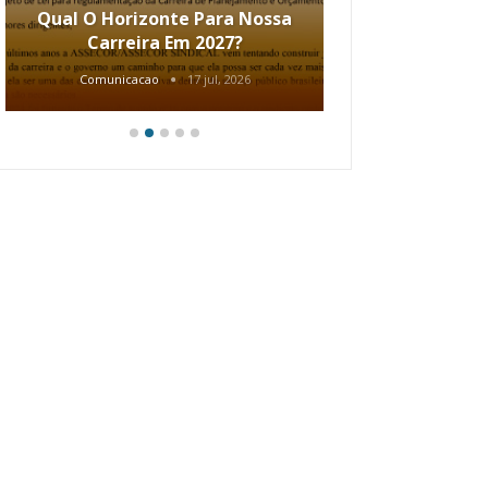
Qual O Horizonte Para Nossa
Coletiv
Carreira Em 2027?
80.2002.
Comunicacao
17 jul, 2026
Comunic