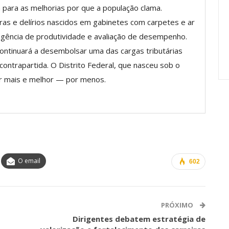
 para as melhorias por que a população clama.
Carreira Em
Semestre Mostram A
Importância…
ras e delírios nascidos em gabinetes com carpetes e ar
xigência de produtividade e avaliação de desempenho.
jun, 2026
Comunicacao
28 jul, 2026
 continuará a desembolsar uma das cargas tributárias
ntrapartida. O Distrito Federal, que nasceu sob o
er mais e melhor — por menos.
O email
602
PRÓXIMO
Dirigentes debatem estratégia de