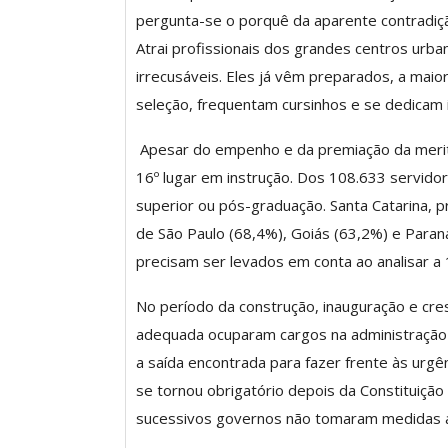
ASSECOR Acompanh
pergunta-se o porquê da aparente contradição.
Da Mesa Nacio
Atrai profissionais dos grandes centros urb
Negociação Perm
irrecusáveis. Eles já vêm preparados, a maio
Reforça
seleção, frequentam cursinhos e se dedicam
Comunicacao
26 
Apesar do empenho e da premiação da merito
16º lugar em instrução. Dos 108.633 servi
IMPRENSA
superior ou pós-graduação. Santa Catarina, p
de São Paulo (68,4%), Goiás (63,2%) e Paran
precisam ser levados em conta ao analisar a 
No período da construção, inauguração e cres
adequada ocuparam cargos na administração pú
a saída encontrada para fazer frente às urgê
se tornou obrigatório depois da Constituição
sucessivos governos não tomaram medidas ap