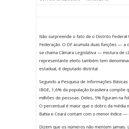
Clube De Benefíci
Reúne Dezenas De 
Não surpreende o fato de o Distrito Federal 
Idiomas Com Co
Federação. O DF acumula duas funções — a de 
Comunicacao
29 
se chama Câmara Legislativa — mistura de câ
representante eleito também tem denominaç
estadual, é deputado distrital.
IMPRENSA
Segundo a Pesquisa de Informações Básicas 
IBGE, 1,6% da população brasileira compõe q
milhões de pessoas. Deles, 5% figuram na fo
O percentual é maior que o dobro da média 
Bahia e Ceará contam com o menor índice —
Dizem que os números não mentem jamais. Le