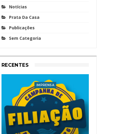
Notícias
Prata Da Casa
Publicações
Sem Categoria
RECENTES
IMPRENSA
I