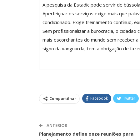
A pesquisa da Estadic pode servir de bússola
O Futuro Da Nossa 
Debate
Aperfeiçoar os serviços exige mais que palav
condicionado. Exige treinamento contínuo, e
Comunicacao
23 
Sem profissionalizar a burocracia, o cidadão
mais escorchantes do mundo sem receber a co
signo da vanguarda, tem a obrigação de faz
Facebook
Twitter
Compartilhar
ANTERIOR
Planejamento define onze reuniões para