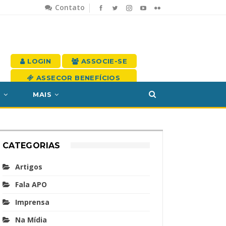
Contato
LOGIN
ASSOCIE-SE
ASSECOR BENEFÍCIOS
S
MAIS
CATEGORIAS
Artigos
Fala APO
Imprensa
Na Mídia