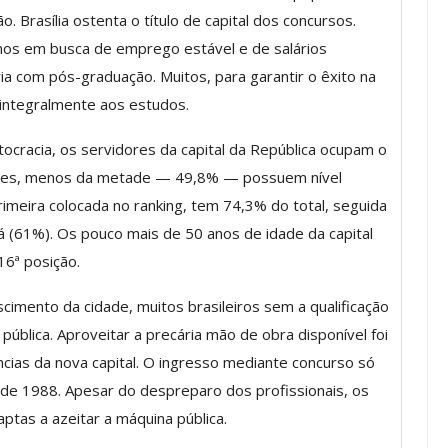
a Reunião
 Brasília ostenta o título de capital dos concursos.
nal De
Categoria Unida Em Torno Dos
anos em busca de emprego estável e de salários
anente E
Valores Fundantes Da Ação
ria com pós-graduação. Muitos, para garantir o êxito na
…
Sindical
 integralmente aos estudos.
jun, 2026
Comunicacao
29 jul, 2026
cracia, os servidores da capital da República ocupam o
dores, menos da metade — 49,8% — possuem nível
IMPRENSA
rimeira colocada no ranking, tem 74,3% do total, seguida
á (61%). Os pouco mais de 50 anos de idade da capital
16ª posição.
cimento da cidade, muitos brasileiros sem a qualificação
blica. Aproveitar a precária mão de obra disponível foi
ncias da nova capital. O ingresso mediante concurso só
 de 1988. Apesar do despreparo dos profissionais, os
tas a azeitar a máquina pública.
Mais De Mil Procedimentos
Realizados No Primeiro