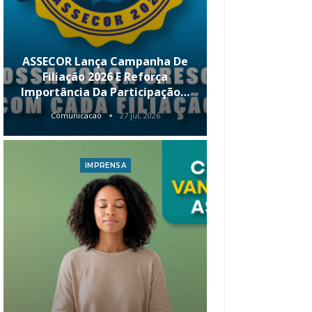
ASSECOR Lança Campanha De
É Hoje! Par
Filiação 2026 E Reforça
Da ASSECOR 
Importância Da Participação…
Renda 
Comunicacao
27 jul, 2026
Comunica
IMPRENSA
I