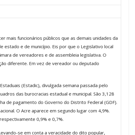
os ASSECOR
Presidente Da ASSECOR
Escolas De
Participa De Debate Sobre A
ter mais funcionários públicos que as demais unidades da
ndições…
Unificação Das Carreiras Do…
estado e de município. Eis por que o Legislativo local
jun, 2026
Comunicacao
5 ago, 2026
mara de vereadores e de assembleia legislativa. O
ão diferente. Em vez de vereador ou deputado
IMPRENSA
Estaduais (Estadic), divulgada semana passada pelo
uadros das burocracias estadual e municipal. São 3,128
lha de pagamento do Governo do Distrito Federal (GDF).
nacional. O Acre aparece em segundo lugar com 4,9%.
 respectivamente 0,9% e 0,7%.
vando-se em conta a veracidade do dito popular,