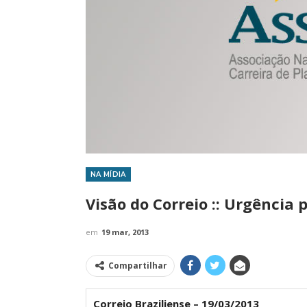
NA MÍDIA
IMPRENSA
Visão do Correio :: Urgência p
em
19 mar, 2013
Compartilhar
Correio Braziliense – 19/03/2013