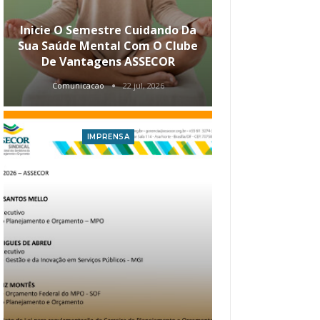
Inicie O Semestre Cuidando Da
ASSECOR Apr
Sua Saúde Mental Com O Clube
Carreira Ao
De Vantagens ASSECOR
Comunicacao
22 jul, 2026
Comunica
IMPRENSA
I
Atualização