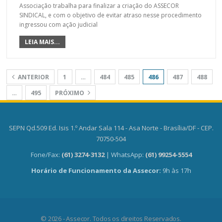
Associação trabalha para finalizar a criação do ASSECOR
SINDICAL, e com o objetivo de evitar atraso nesse procedimento
ingressou com ação judicial
LEIA MAIS...
ANTERIOR
1
…
484
485
486
487
488
…
495
PRÓXIMO
SEPN Qd.509 Ed. Isis 1.º Andar Sala 114 - Asa Norte - Brasília/DF - CEP.
70750-504
Fone/Fax:
(61) 3274-3132
| WhatsApp:
(61) 99254-5554
Horário de Funcionamento da Assecor:
9h às 17h
© 2026 - Assecor. Todos os direitos Reservados.