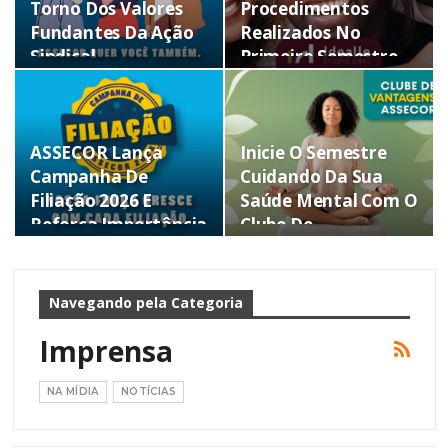
Torno Dos Valores
Procedimentos
Fundantes Da Ação
Realizados No
Sindical
Primeiro Semestre
Mostram A…
ASSECOR Lança
Inicie O Semestre
Campanha De
Cuidando Da Sua
Filiação 2026 E
Saúde Mental Com O
Reforça Importância
Clube De…
Da…
Navegando pela Categoria
Imprensa
NA MÍDIA
NOTÍCIAS