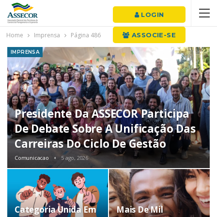
LOGIN
Home
Imprensa
Página 486
ASSOCIE-SE
IMPRENSA
Presidente Da ASSECOR Participa
De Debate Sobre A Unificação Das
Carreiras Do Ciclo De Gestão
Comunicacao
5 ago, 2026
Categoria Unida Em
Mais De Mil