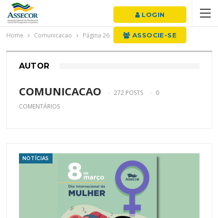
LOGIN
Home
Comunicacao
Página 26
ASSOCIE-SE
AUTOR
COMUNICACAO
272 POSTS
0
COMENTÁRIOS
NOTÍCIAS