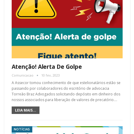
Atenção! Alerta De Golpe
Comunicacao
10 fev, 2023
A Assecor tomou conhecimento de que estelionatários estão se
passando por colaboradores do escritório de advocacia
Torreão Braz Advogados solicitando depósito em dinheiro dos
nossos associados para liberação de valores de precatório.…
LEIA MAIS...
NOTÍCIAS