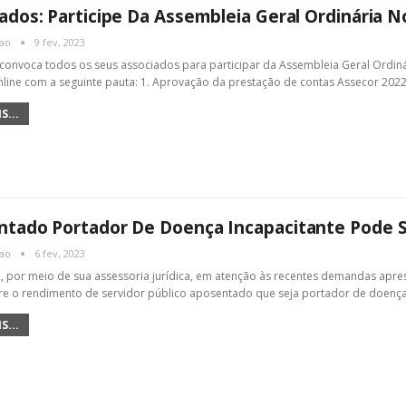
ados: Participe Da Assembleia Geral Ordinária N
cao
9 fev, 2023
convoca todos os seus associados para participar da Assembleia Geral Ordinári
line com a seguinte pauta: 1. Aprovação da prestação de contas Assecor 202
S...
tado Portador De Doença Incapacitante Pode S
cao
6 fev, 2023
 por meio de sua assessoria jurídica, em atenção às recentes demandas apres
re o rendimento de servidor público aposentado que seja portador de doenç
S...