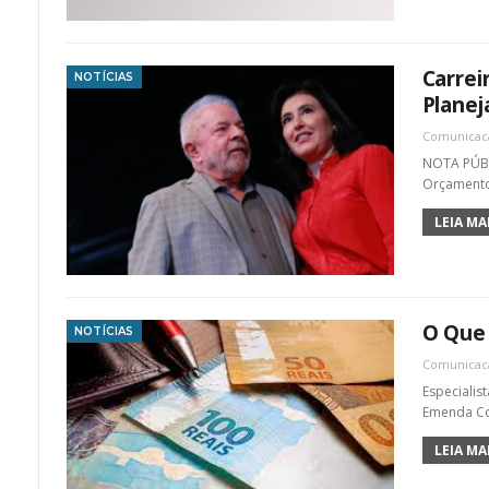
Carrei
NOTÍCIAS
Plane
Comunica
NOTA PÚBL
Orçamento
LEIA MAI
O Que 
NOTÍCIAS
Comunica
Especialis
Emenda Con
LEIA MAI