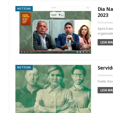
Dia Na
NOTÍCIAS
2023
Comunica
Após 6 ano
organizada
LEIA MAI
Servid
NOTÍCIAS
Comunica
Fonte: As
LEIA MAI