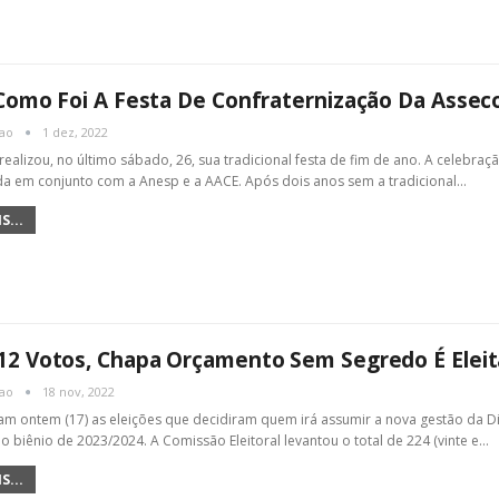
Como Foi A Festa De Confraternização Da Assec
cao
1 dez, 2022
realizou, no último sábado, 26, sua tradicional festa de fim de ano. A celebr
ada em conjunto com a Anesp e a AACE. Após dois anos sem a tradicional…
S...
2 Votos, Chapa Orçamento Sem Segredo É Eleita
cao
18 nov, 2022
m ontem (17) as eleições que decidiram quem irá assumir a nova gestão da Dir
 no biênio de 2023/2024. A Comissão Eleitoral levantou o total de 224 (vinte e…
S...