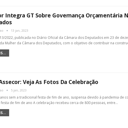
r Integra GT Sobre Governança Orçamentária N
ados
cao
13 jan, 2023
 13/2022, publicada no Diário Oficial da Câmara dos Deputados em 23 de dez
 da Mulher da Câmara dos Deputados, com o objetivo de contribuir na constr
S...
Assecor: Veja As Fotos Da Celebração
cao
5 jan, 2023
anos sem a tradicional festa de fim de ano, suspensa devido à pandemia de co
l festa de fim de ano A celebração recebeu cerca de 800 pessoas, entre…
S...