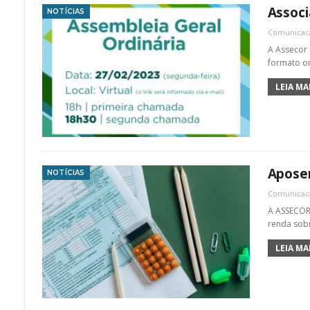
Associ
NOTÍCIAS
Comunica
A Assecor 
formato on
LEIA MAI
Aposen
NOTÍCIAS
Comunica
A ASSECOR,
renda sob
LEIA MAI