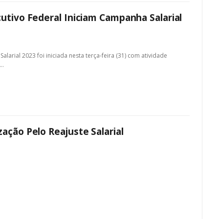
utivo Federal Iniciam Campanha Salarial
arial 2023 foi iniciada nesta terça-feira (31) com atividade
e…
ação Pelo Reajuste Salarial