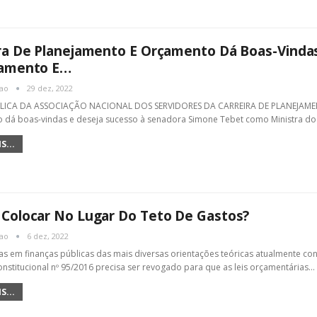
ra De Planejamento E Orçamento Dá Boas-Vinda
jamento E…
cao
29 dez, 2022
ICA DA ASSOCIAÇÃO NACIONAL DOS SERVIDORES DA CARREIRA DE PLANEJAMENT
 dá boas-vindas e deseja sucesso à senadora Simone Tebet como Ministra do
S...
Colocar No Lugar Do Teto De Gastos?
cao
6 dez, 2022
tas em finanças públicas das mais diversas orientações teóricas atualmente co
stitucional nº 95/2016 precisa ser revogado para que as leis orçamentárias…
S...