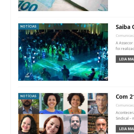
Saiba 
NOTÍCIAS
Comunica
A Assecor 
foi realiz
LEIA MAI
Com 21
NOTÍCIAS
Comunica
Acontecera
Sindical –
LEIA MAI