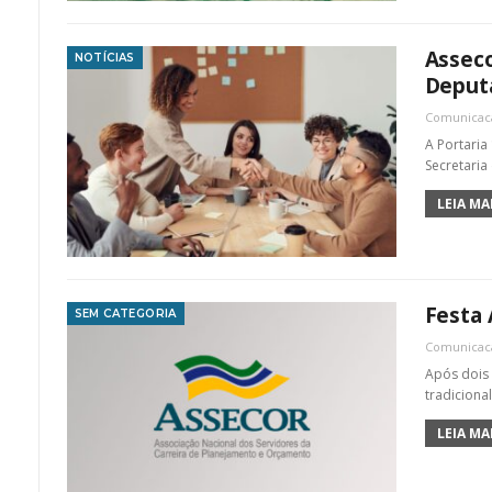
Asseco
NOTÍCIAS
Deput
Comunica
A Portaria
Secretaria
LEIA MAI
Festa 
SEM CATEGORIA
Comunica
Após dois 
tradiciona
LEIA MAI