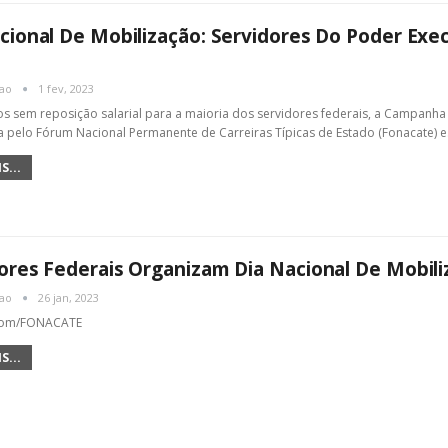
cional De Mobilização: Servidores Do Poder Exec
cao
1 fev, 2023
s sem reposição salarial para a maioria dos servidores federais, a Campanha Sal
 pelo Fórum Nacional Permanente de Carreiras Típicas de Estado (Fonacate) 
S...
ores Federais Organizam Dia Nacional De Mobiliz
cao
26 jan, 2023
com/FONACATE
S...