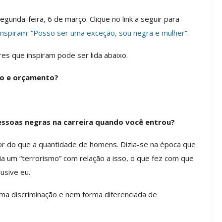
egunda-feira, 6 de março. Clique no link a seguir para
os ASSECOR
Presidente Da ASSECOR
Escolas De
Participa De Debate Sobre A
inspiram: “Posso ser uma exceção, sou negra e mulher
”.
ndições…
Unificação Das Carreiras Do…
es que inspiram pode ser lida abaixo.
jun, 2026
Comunicacao
5 ago, 2026
to e orçamento?
IMPRENSA
essoas negras na carreira quando você entrou?
r do que a quantidade de homens. Dizia-se na época que
 um “terrorismo” com relação a isso, o que fez com que
usive eu.
ma discriminação e nem forma diferenciada de
a Reunião
nal De
Categoria Unida Em Torno Dos