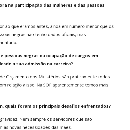
anente E
Valores Fundantes Da Ação
ra na participação das mulheres e das pessoas
…
Sindical
jun, 2026
Comunicacao
29 jul, 2026
or ao que éramos antes, ainda em número menor que os
soas negras não tenho dados oficiais, mas
mentado.
s e pessoas negras na ocupação de cargos em
esde a sua admissão na carreira?
de Orçamento dos Ministérios são praticamente todos
om relação a isso. Na SOF aparentemente temos mais
, quais foram os principais desafios enfrentados?
 gravidez. Nem sempre os servidores que são
m as novas necessidades das mães.