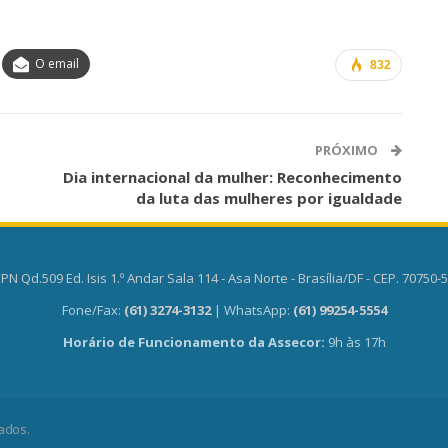
O email
832
PRÓXIMO
Dia internacional da mulher: Reconhecimento
da luta das mulheres por igualdade
PN Qd.509 Ed. Isis 1.º Andar Sala 114 - Asa Norte - Brasília/DF - CEP. 70750-
Fone/Fax:
(61) 3274-3132
| WhatsApp:
(61) 99254-5554
Horário de Funcionamento da Assecor:
9h às 17h
ados.