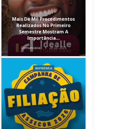
Mais De Mil Procedimentos
Realizados No Primeiro
Semestre Mostram A
Qual O Hori
Importância…
Carre
Comunicacao
28 jul, 2026
Comunica
IMPRENSA
I