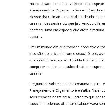
Na continuação da série Mulheres que inspiram,
Planejamento e Orçamento (Assecor) em home
Alessandra Galiciani, uma Analista de Planeja
ASSECOR Promove 
carreira, Alessandra diz que já vivenciou difere
“Como Criar Múltip
destacou uma em especial que afeta a maioria
De Renda S
trabalho.
Comunicacao
30 
Em um mundo em que trabalho produtivo e tra
mas são identificados com o sexo/gênero, as
IMPRENSA
mães enfrentam muitas dificuldades em concilia
compreensão de seus subordinados e superior
carreira.
Perguntada sobre como ela costuma inspirar e i
Planejamento e Orçamento é enfática: “incentiv
seus espaços nesta área. E acredito que cons
cabeça e podemos disputar qualquer vaga se