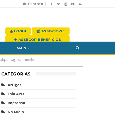
Contato
LOGIN
ASSOCIE-SE
ASSECOR BENEFÍCIOS
S
MAIS
qualquer vaga sem medo”
CATEGORIAS
Artigos
Fala APO
Imprensa
Na Mídia