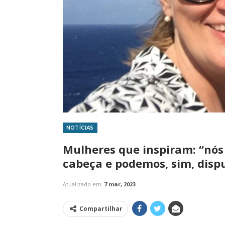
NOTÍCIAS
IMPRENSA
Mulheres que inspiram: “nós
cabeça e podemos, sim, dis
Atualizado em
7 mar, 2023
Compartilhar