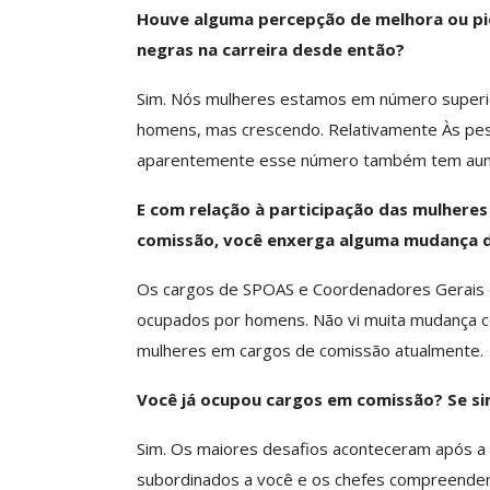
Negociação Perm
Houve alguma percepção de melhora ou pio
Reforça
negras na carreira desde então?
Comunicacao
26 
Sim. Nós mulheres estamos em número superi
homens, mas crescendo. Relativamente Às pes
aparentemente esse número também tem au
E com relação à participação das mulhere
comissão, você enxerga alguma mudança d
Os cargos de SPOAS e Coordenadores Gerais 
ocupados por homens. Não vi muita mudança c
mulheres em cargos de comissão atualmente.
Você já ocupou cargos em comissão? Se sim
Sim. Os maiores desafios aconteceram após a
subordinados a você e os chefes compreende