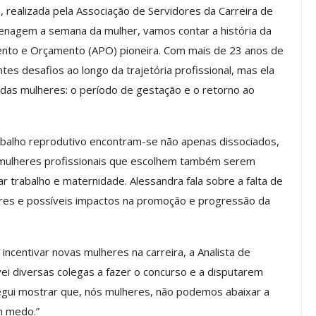
 realizada pela Associação de Servidores da Carreira de
nagem a semana da mulher, vamos contar a história da
mento e Orçamento (APO) pioneira. Com mais de 23 anos de
Palestra
ASSECOR Promove Oficina De
ntes desafios ao longo da trajetória profissional, mas ela
las Fontes
Pintura Em Taça Para
 das mulheres: o período de gestação e o retorno ao
em…
Associados
jun, 2026
Comunicacao
7 ago, 2026
balho reprodutivo encontram-se não apenas dissociados,
 mulheres profissionais que escolhem também serem
IMPRENSA
r trabalho e maternidade. Alessandra fala sobre a falta de
es e possíveis impactos na promoção e progressão da
ncentivar novas mulheres na carreira, a Analista de
ei diversas colegas a fazer o concurso e a disputarem
egui mostrar que, nós mulheres, não podemos abaixar a
m medo.”