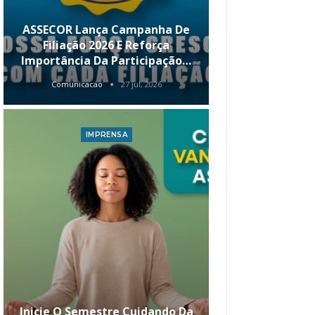
ASSECOR Lança Campanha De
É Hoje! Par
Filiação 2026 E Reforça
Da ASSECOR 
Importância Da Participação…
Renda 
Comunicacao
27 jul, 2026
Comunica
IMPRENSA
I
Inicie O Semestre Cuidando Da
ASSECOR Apr