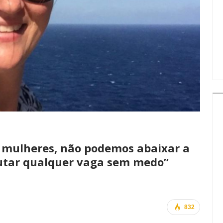
IMPRENSA
 mulheres, não podemos abaixar a
putar qualquer vaga sem medo”
832