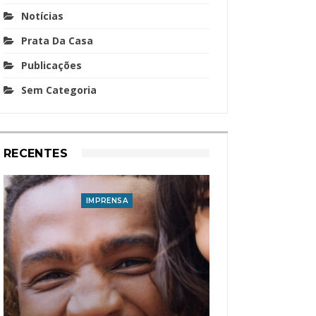
Notícias
Prata Da Casa
Publicações
Sem Categoria
RECENTES
IMPRENSA
I