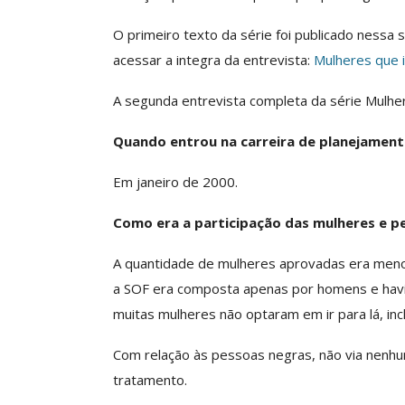
O primeiro texto da série foi publicado nessa s
Clube De Benefíci
Reúne Dezenas De 
acessar a integra da entrevista:
Mulheres que 
Idiomas Com Co
A segunda entrevista completa da série Mulher
Comunicacao
29 
Quando entrou na carreira de planejamen
IMPRENSA
Em janeiro de 2000.
Como era a participação das mulheres e p
A quantidade de mulheres aprovadas era meno
a SOF era composta apenas por homens e havia
muitas mulheres não optaram em ir para lá, incl
Com relação às pessoas negras, não via nenhu
ASSECOR Acompanh
tratamento.
Da Mesa Nacio