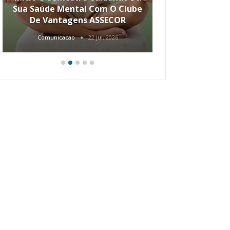
Sua Saúde Mental Com O Clube
Carreira Ao
De Vantagens ASSECOR
Comunicacao
22 jul, 2026
Comunica