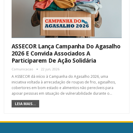
ASSECOR Lança Campanha Do Agasalho
2026 E Convida Associados A
Participarem De Ação Solidária
Comunicacao
22 jun, 2026
A ASSECOR dá início à Campanha do Agasalho 2026, uma
iniciativa voltada à arrecadação de roupas de frio, agasalhos,
cobertores em bom estado e alimentos não perecíveis para
apoiar pessoas em situação de vulnerabilidade durante o
…
LEIA MAIS...