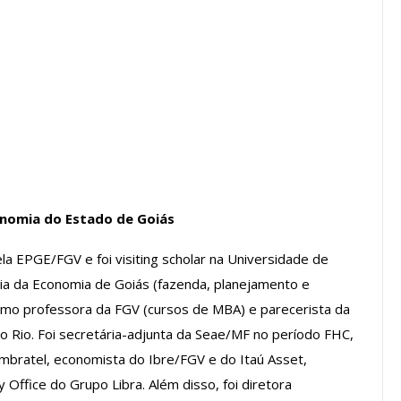
a Reunião
nal De
Categoria Unida Em Torno Dos
anente E
Valores Fundantes Da Ação
…
Sindical
jun, 2026
Comunicacao
29 jul, 2026
IMPRENSA
onomia do Estado de Goiás
 EPGE/FGV e foi visiting scholar na Universidade de
ia da Economia de Goiás (fazenda, planejamento e
omo professora da FGV (cursos de MBA) e parecerista da
to Rio. Foi secretária-adjunta da Seae/MF no período FHC,
mbratel, economista do Ibre/FGV e do Itaú Asset,
Mais De Mil Procedimentos
Office do Grupo Libra. Além disso, foi diretora
Realizados No Primeiro