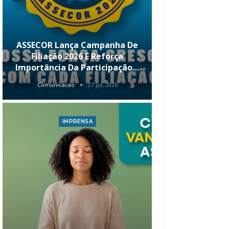
ASSECOR Lança Campanha De
É Hoje! Par
Filiação 2026 E Reforça
Da ASSECOR 
Importância Da Participação…
Renda 
Comunicacao
27 jul, 2026
Comunica
IMPRENSA
I