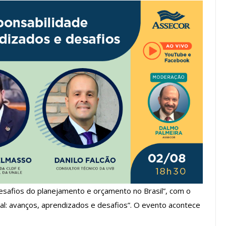
os ASSECOR
Presidente Da ASSECOR
Escolas De
Participa De Debate Sobre A
ndições…
Unificação Das Carreiras Do…
jun, 2026
Comunicacao
5 ago, 2026
IMPRENSA
Desafios do planejamento e orçamento no Brasil”, com o
al: avanços, aprendizados e desafios”. O evento acontece