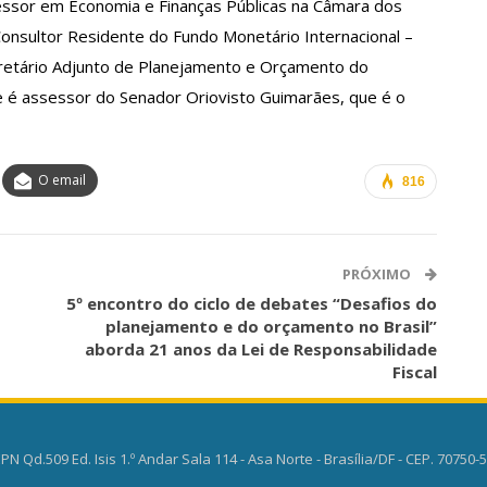
essor em Economia e Finanças Públicas na Câmara dos
nsultor Residente do Fundo Monetário Internacional –
retário Adjunto de Planejamento e Orçamento do
e é assessor do Senador Oriovisto Guimarães, que é o
O email
816
PRÓXIMO
5º encontro do ciclo de debates “Desafios do
planejamento e do orçamento no Brasil”
aborda 21 anos da Lei de Responsabilidade
Fiscal
PN Qd.509 Ed. Isis 1.º Andar Sala 114 - Asa Norte - Brasília/DF - CEP. 70750-