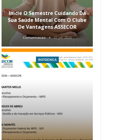
Inicie O Semestre Cuidando Da
ASSECOR Apr
Sua Saúde Mental Com O Clube
Carreira Ao
De Vantagens ASSECOR
Comunicacao
22 jul, 2026
Comunica
IMPRENSA
I
Atualização