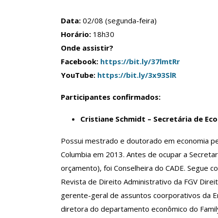
ASSECOR Acompanh
Da Mesa Nacio
Data:
02/08 (segunda-feira)
Negociação Perm
Horário:
18h30
Reforça
Onde assistir?
Comunicacao
26 
Facebook:
https://bit.ly/37lmtRr
YouTube:
https://bit.ly/3x93SlR
IMPRENSA
Participantes confirmados:
Cristiane Schmidt – Secretária de Ec
Possui mestrado e doutorado em economia pela
Columbia em 2013. Antes de ocupar a Secretar
orçamento), foi Conselheira do CADE. Segue c
Revista de Direito Administrativo da FGV Direi
gerente-geral de assuntos coorporativos da E
diretora do departamento econômico do Family 