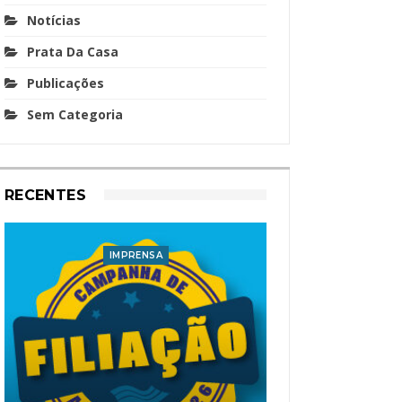
Notícias
Prata Da Casa
Publicações
Sem Categoria
RECENTES
IMPRENSA
I