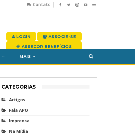
Contato
LOGIN
ASSOCIE-SE
ASSECOR BENEFÍCIOS
S
MAIS
CATEGORIAS
Artigos
Fala APO
Imprensa
Na Mídia