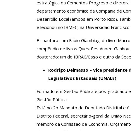
estratégica da Cementos Progreso e diretora
O Futuro Da Nossa 
departamento econômico da Compañia de Comér
Debate
Desarrollo Local (ambos em Porto Rico). Tamb
Comunicacao
23 
e lecionou no IBMEC, na Universidad Francisco 
É coautora com Fabio Giambiagi do livro Macr
compêndio de livros Questões Anpec. Ganhou d
doutorado: um do IBRAC/Esso e outro da Sea
Rodrigo Delmasso – Vice presidente d
Legislativos Estaduais (UNALE)
Formado em Gestão Pública e pós-graduado em
Gestão Pública.
Está no 2o Mandato de Deputado Distrital e é 
Distrito Federal, secretário-geral da União Na
membro da Comissão de Economia, Orçamento e