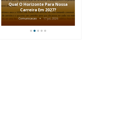
Qual O Horizonte Para Nossa
Coletiv
Carreira Em 2027?
80.2002.
Comunicacao
17 jul, 2026
Comunic