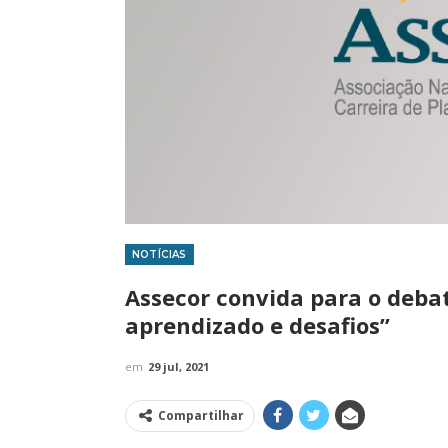
NOTÍCIAS
IMPRENSA
Assecor convida para o debat
aprendizado e desafios”
em
29 jul, 2021
Compartilhar