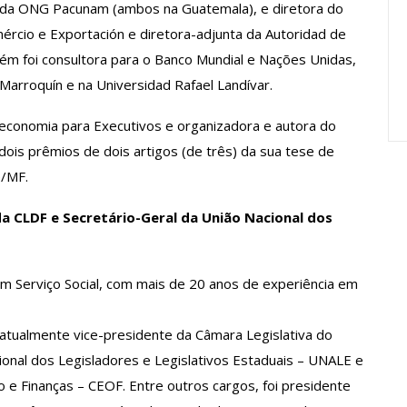
 da ONG Pacunam (ambos na Guatemala), e diretora do
Carreira Em
Semestre Mostram A
cio e Exportación e diretora-adjunta da Autoridad de
Importância…
ém foi consultora para o Banco Mundial e Nações Unidas,
jun, 2026
Comunicacao
28 jul, 2026
Marroquín e na Universidad Rafael Landívar.
oeconomia para Executivos e organizadora e autora do
ois prêmios de dois artigos (de três) da sua tese de
e/MF.
a CLDF e Secretário-Geral da União Nacional dos
 Serviço Social, com mais de 20 anos de experiência em
atualmente vice-presidente da Câmara Legislativa do
cional dos Legisladores e Legislativos Estaduais – UNALE e
 Finanças – CEOF. Entre outros cargos, foi presidente