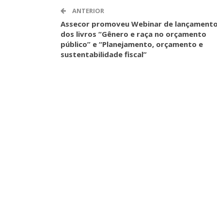
ASSECOR Acompanh
ANTERIOR
Da Mesa Nacio
Assecor promoveu Webinar de lançament
Negociação Perm
dos livros “Gênero e raça no orçamento
Reforça
público” e “Planejamento, orçamento e
sustentabilidade fiscal”
Comunicacao
26 
IMPRENSA