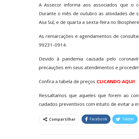
A Assecor informa aos associados que o co
Durante o mês de outubro as atividades de seg
Asa Sul, e de quarta a sexta-feira no Biosphere
Clube De Benefíci
Reúne Dezenas De 
As remarcações e agendamentos de consultas/
Idiomas Com Co
99231-0914.
Comunicacao
29 
Devido à pandemia causada pelo coronavír
precauções em seus atendimentos e procedim
IMPRENSA
Confira a tabela de preços
CLICANDO AQUI!
Ressaltamos que aqueles que forem ao cons
cuidados preventivos com intuito de evitar a in
Facebook
Twitter
Compartilhar