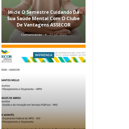
Inicie O Semestre Cuidando Da
ASSECOR Apr
Sua Saúde Mental Com O Clube
Carreira Ao
De Vantagens ASSECOR
Comunicacao
22 jul, 2026
Comunica
IMPRENSA
I
Atualização