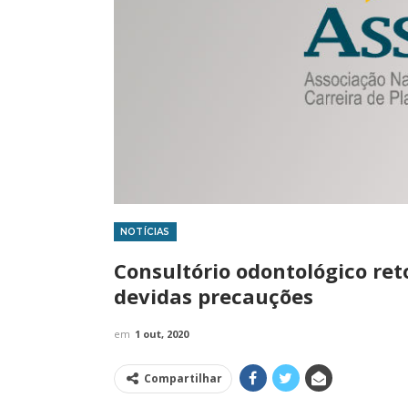
NOTÍCIAS
IMPRENSA
Consultório odontológico r
devidas precauções
em
1 out, 2020
Compartilhar