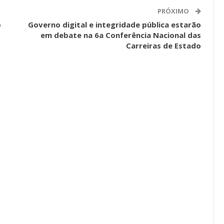
a Reunião
PRÓXIMO
nal De
Categoria Unida Em Torno Dos
o
Governo digital e integridade pública estarão
anente E
Valores Fundantes Da Ação
em debate na 6a Conferência Nacional das
…
Sindical
Carreiras de Estado
jun, 2026
Comunicacao
29 jul, 2026
IMPRENSA
Mais De Mil Procedimentos
Realizados No Primeiro