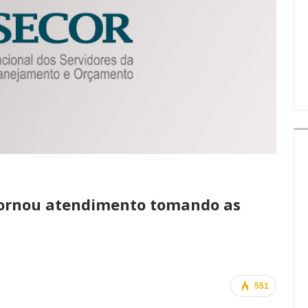
IMPRENSA
etornou atendimento tomando as
551