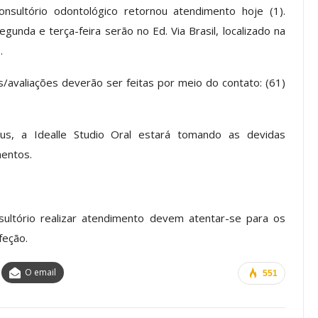
nsultório odontológico retornou atendimento hoje (1).
unda e terça-feira serão no Ed. Via Brasil, localizado na
.
os ASSECOR
Presidente Da ASSECOR
Escolas De
Participa De Debate Sobre A
avaliações deverão ser feitas por meio do contato: (61)
ndições…
Unificação Das Carreiras Do…
jun, 2026
Comunicacao
5 ago, 2026
us, a Idealle Studio Oral estará tomando as devidas
entos.
IMPRENSA
ultório realizar atendimento devem atentar-se para os
feção.
O email
551