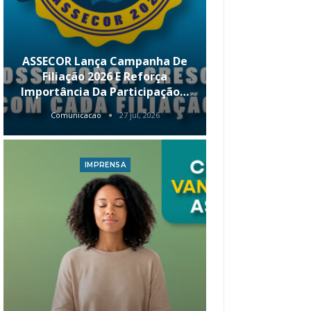
ASSECOR Lança Campanha De
É Hoje! Par
Filiação 2026 E Reforça
Da ASSECOR 
Importância Da Participação…
Renda 
Comunicacao
27 jul, 2026
Comunica
IMPRENSA
I