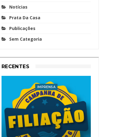
Notícias
Prata Da Casa
Publicações
Sem Categoria
RECENTES
IMPRENSA
I