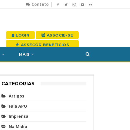
Contato
LOGIN
ASSOCIE-SE
ASSECOR BENEFÍCIOS
S
MAIS
CATEGORIAS
Artigos
Fala APO
Imprensa
Na Mídia