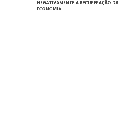
NEGATIVAMENTE A RECUPERAÇÃO DA
ASSECOR Acompanh
ECONOMIA
Da Mesa Nacio
Negociação Perm
Reforça
Comunicacao
26 
IMPRENSA