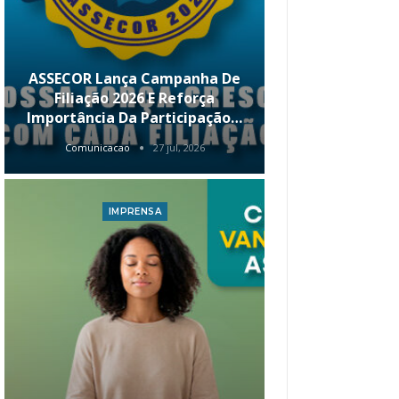
ASSECOR Lança Campanha De
É Hoje! Par
Filiação 2026 E Reforça
Da ASSECOR 
Importância Da Participação…
Renda 
Comunicacao
27 jul, 2026
Comunica
IMPRENSA
I