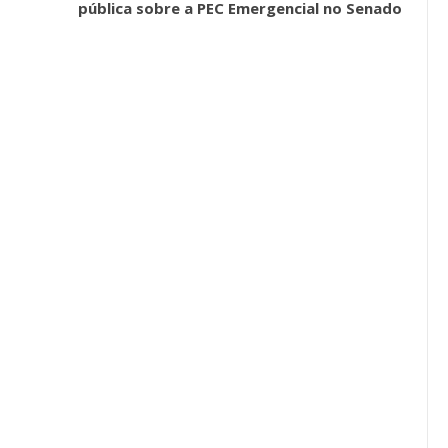
pública sobre a PEC Emergencial no Senado
a Reunião
nal De
Categoria Unida Em Torno Dos
anente E
Valores Fundantes Da Ação
…
Sindical
jun, 2026
Comunicacao
29 jul, 2026
IMPRENSA
Mais De Mil Procedimentos
Realizados No Primeiro