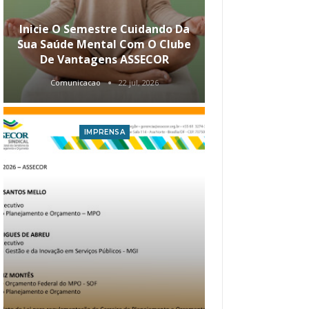
Inicie O Semestre Cuidando Da
ASSECOR Apr
Sua Saúde Mental Com O Clube
Carreira Ao
De Vantagens ASSECOR
Comunicacao
22 jul, 2026
Comunica
IMPRENSA
I
Atualização