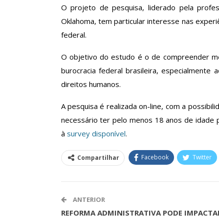
O projeto de pesquisa, liderado pela profe
Oklahoma, tem particular interesse nas exper
federal.
Clube De Benefíci
Reúne Dezenas De 
O objetivo do estudo é o de compreender melh
Idiomas Com Co
burocracia federal brasileira, especialmente
Comunicacao
29 
direitos humanos.
A pesquisa é realizada on-line, com a possibili
IMPRENSA
necessário ter pelo menos 18 anos de idade pa
à
survey disponível
.
Facebook
Twitter
Compartilhar
ANTERIOR
REFORMA ADMINISTRATIVA PODE IMPACTA