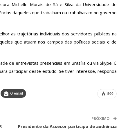
ssora Michelle Morais de Sá e Silva da Universidade de
iências daqueles que trabalham ou trabalharam no governo
os ASSECOR
Presidente Da ASSECOR
Escolas De
Participa De Debate Sobre A
or as trajetórias individuais dos servidores públicos na
ndições…
Unificação Das Carreiras Do…
 aqueles que atuam nos campos das políticas sociais e de
jun, 2026
Comunicacao
5 ago, 2026
dade de entrevistas presenciais em Brasília ou via Skype. É
IMPRENSA
ra participar deste estudo. Se tiver interesse, responda
O email
500
PRÓXIMO
R
Presidente da Assecor participa de audiência