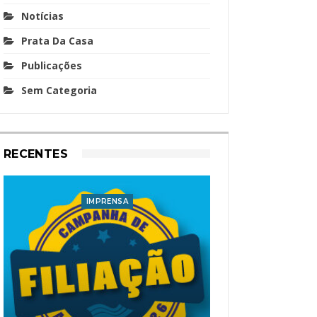
Notícias
Prata Da Casa
Publicações
Sem Categoria
RECENTES
IMPRENSA
I