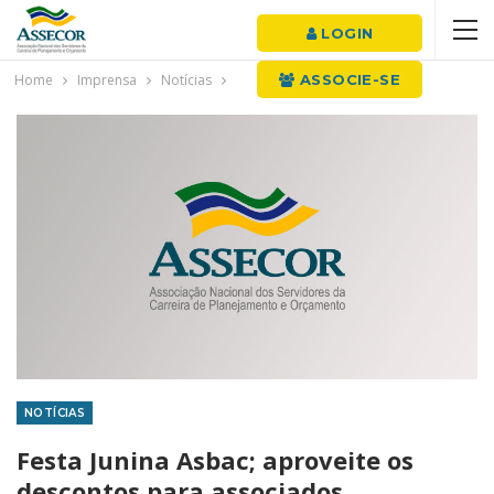
LOGIN
Home
Imprensa
Notícias
ASSOCIE-SE
NOTÍCIAS
Festa Junina Asbac; aproveite os
descontos para associados