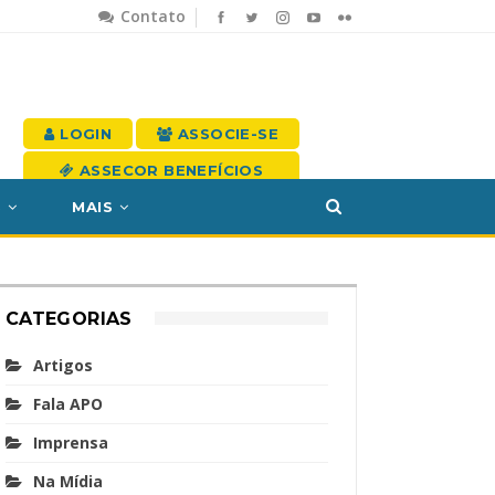
Contato
LOGIN
ASSOCIE-SE
ASSECOR BENEFÍCIOS
S
MAIS
CATEGORIAS
Artigos
Fala APO
Imprensa
Na Mídia