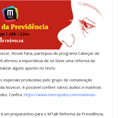
Mais De Mil Procedimentos
ficina De
Realizados No Primeiro
a Para
Semestre Mostram A
s
Importância…
go, 2026
Comunicacao
28 jul, 2026
ssecor, Roseli Faria, participou do programa Cabeças da
eli afirmou a importância de se fazer uma reforma da
IMPRENSA
alizar alguns ajustes no texto.
as especiais produzidas pelo grupo de comunicação
a Assecor, é possível conferir vários áudios e matérias
des. Confira:
https://www.metropoles.com/materias-
á um preparatório para o MTalk Reforma da Previdência,