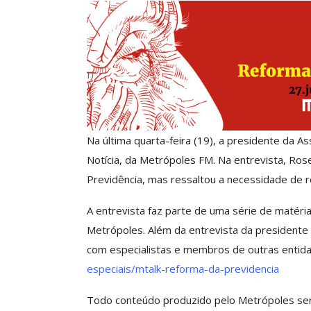
SSECOR Promove Palestra
ASSECOR Promove O
omo Criar Múltiplas Fontes
Pintura Em Taç
De Renda Sem…
Associado
Comunicacao
30 jun, 2026
Comunicacao
7 a
Na última quarta-feira (19), a presidente da A
Notícia, da Metrópoles FM. Na entrevista, Ros
IMPRENSA
IMPRENSA
Previdência, mas ressaltou a necessidade de re
A entrevista faz parte de uma série de matéri
Metrópoles. Além da entrevista da presidente d
com especialistas e membros de outras entida
especiais/mtalk-reforma-da-previdencia
Todo conteúdo produzido pelo Metrópoles ser