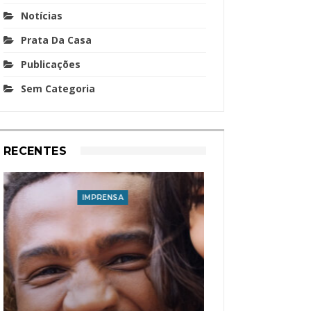
Notícias
Prata Da Casa
Publicações
Sem Categoria
RECENTES
IMPRENSA
I