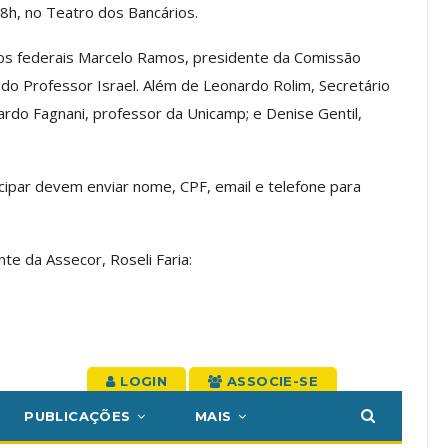
18h, no Teatro dos Bancários.
ASSECOR
ASSECOR Lança Campanha De
os federais Marcelo Ramos, presidente da Comissão
te Sobre A
Filiação 2026 E Reforça
reiras Do…
Importância Da Participação…
ado Professor Israel. Além de Leonardo Rolim, Secretário
ardo Fagnani, professor da Unicamp; e Denise Gentil,
go, 2026
Comunicacao
27 jul, 2026
cipar devem enviar nome, CPF, email e telefone para
IMPRENSA
te da Assecor, Roseli Faria
:
 Torno Dos
Inicie O Semestre Cuidando Da