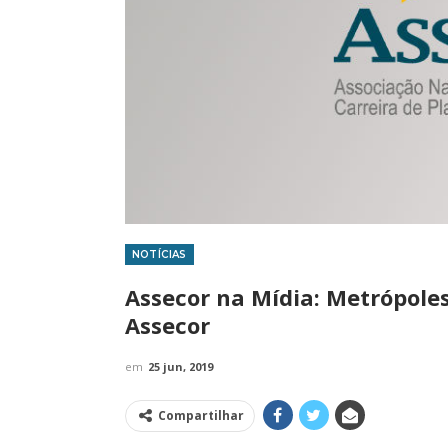
NOTÍCIAS
IMPRENSA
IMPRENSA
Assecor na Mídia: Metrópoles
Assecor
em
25 jun, 2019
Compartilhar