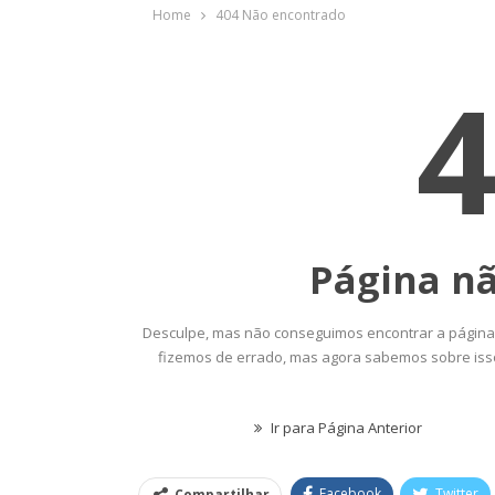
egociação Permanente E
Valores Fundante
Reforça…
Sindical
Comunicacao
26 jun, 2026
Comunicacao
29 
Facebook
Twitter
Compartilhar