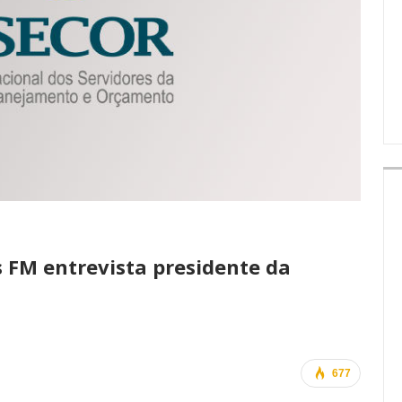
IMPRENSA
 FM entrevista presidente da
677