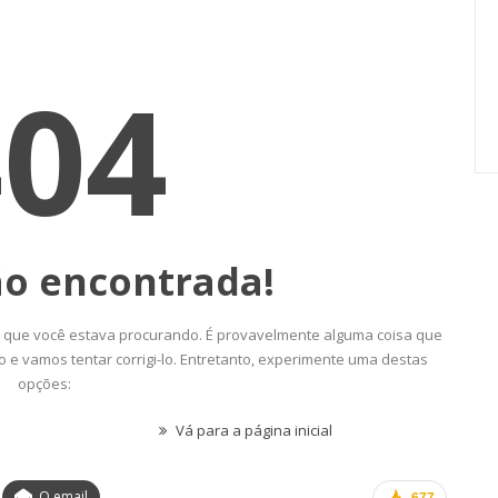
s Da Ação
Sua Saúde Mental Com O Clube
De Vantagens ASSECOR
jul, 2026
Comunicacao
22 jul, 2026
O email