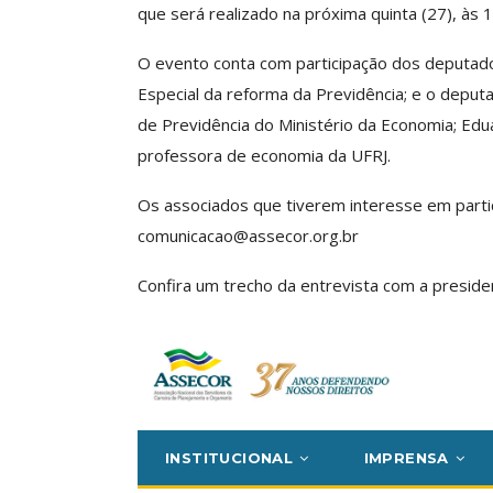
que será realizado na próxima quinta (27), às 
ube De Benefícios ASSECOR
Presidente Da 
O evento conta com participação dos deputad
úne Dezenas De Escolas De
Participa De Deba
Idiomas Com Condições…
Unificação Das Car
Especial da reforma da Previdência; e o deput
de Previdência do Ministério da Economia; Edu
Comunicacao
29 jun, 2026
Comunicacao
5 a
professora de economia da UFRJ.
Os associados que tiverem interesse em parti
IMPRENSA
IMPRENSA
comunicacao@assecor.org.br
Confira um trecho da entrevista com a presiden
SECOR Acompanha Reunião
Da Mesa Nacional De
Categoria Unida Em