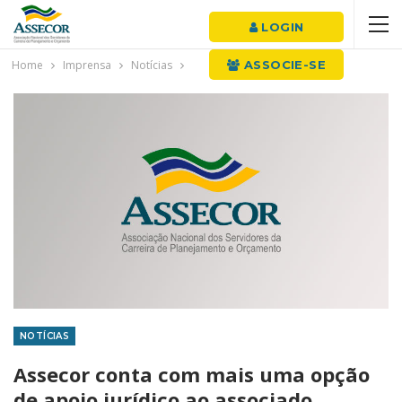
LOGIN
Home
Imprensa
Notícias
ASSOCIE-SE
NOTÍCIAS
Assecor conta com mais uma opção
de apoio jurídico ao associado