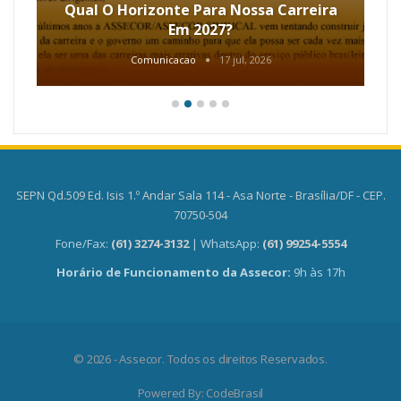
Qual O Horizonte Para Nossa Carreira
Em 2027?
Comunicacao
17 jul, 2026
SEPN Qd.509 Ed. Isis 1.º Andar Sala 114 - Asa Norte - Brasília/DF - CEP.
70750-504
Fone/Fax:
(61) 3274-3132
| WhatsApp:
(61) 99254-5554
Horário de Funcionamento da Assecor:
9h às 17h
© 2026 - Assecor. Todos os direitos Reservados.
Powered By:
CodeBrasil