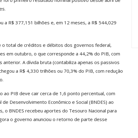
 foi o primeiro resultado nominal positivo desde abril de
anente E
Valores Fundantes Da Ação
es.
…
Sindical
ou a R$ 377,151 bilhões e, em 12 meses, a R$ 544,029
jun, 2026
Comunicacao
29 jul, 2026
re o total de créditos e débitos dos governos federal,
hões em outubro, o que corresponde a 44,2% do PIB, com
 anterior. A dívida bruta (contabiliza apenas os passivos
 chegou a R$ 4,330 trilhões ou 70,3% do PIB, com redução
o.
o ao PIB deve cair cerca de 1,6 ponto percentual, com
l de Desenvolvimento Econômico e Social (BNDES) ao
es, o BNDES recebeu aportes do Tesouro Nacional para
gora o governo anunciou o retorno de parte desse