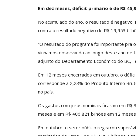
Em dez meses, déficit primário é de R$ 45,9
Clube De Benefíci
Reúne Dezenas De 
No acumulado do ano, o resultado é negativo. 
Idiomas Com Co
contra o resultado negativo de R$ 19,953 bilh
Comunicacao
29 
“O resultado do programa foi importante pra o
vinhamos observando ao longo deste ano de ter 
IMPRENSA
adjunto do Departamento Econômico do BC, F
Em 12 meses encerrados em outubro, o déficit
corresponde a 2,23% do Produto Interno Bruto
no país.
Os gastos com juros nominais ficaram em R$ 
meses e em R$ 406,821 bilhões em 12 meses
ASSECOR Acompanh
Em outubro, o setor público registrou superávi
Da Mesa Nacio