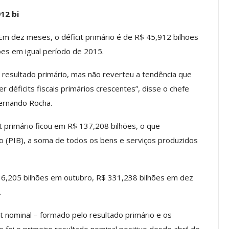
12 bi
os ASSECOR
Presidente Da ASSECOR
Escolas De
Participa De Debate Sobre A
Em dez meses, o déficit primário é de R$ 45,912 bilhões
ndições…
Unificação Das Carreiras Do…
ões em igual período de 2015.
jun, 2026
Comunicacao
5 ago, 2026
 resultado primário, mas não reverteu a tendência que
déficits fiscais primários crescentes”, disse o chefe
IMPRENSA
ernando Rocha.
 primário ficou em R$ 137,208 bilhões, o que
 (PIB), a soma de todos os bens e serviços produzidos
36,205 bilhões em outubro, R$ 331,238 bilhões em dez
.
a Reunião
t nominal – formado pelo resultado primário e os
nal De
Categoria Unida Em Torno Dos