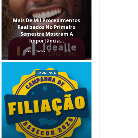
Mais De Mil Procedimentos
Realizados No Primeiro
Semestre Mostram A
Qual O Hori
Importância…
Carre
Comunicacao
28 jul, 2026
Comunica
IMPRENSA
I