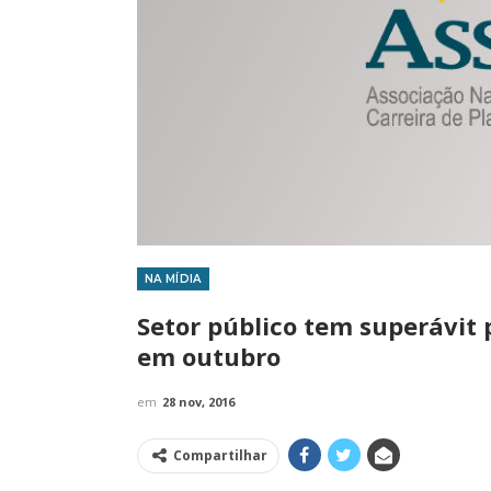
NA MÍDIA
IMPRENSA
Setor público tem superávit 
em outubro
em
28 nov, 2016
Compartilhar