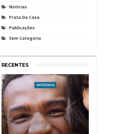
Notícias
Prata Da Casa
Publicações
Sem Categoria
RECENTES
IMPRENSA
I