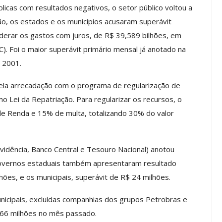
icas com resultados negativos, o setor público voltou a
ião, os estados e os municípios acusaram superávit
derar os gastos com juros, de R$ 39,589 bilhões, em
Palestra
ASSECOR Promove Oficina De
C). Foi o maior superávit primário mensal já anotado na
las Fontes
Pintura Em Taça Para
e 2001.
em…
Associados
jun, 2026
Comunicacao
7 ago, 2026
pela arrecadação com o programa de regularização de
o Lei da Repatriação. Para regularizar os recursos, o
e Renda e 15% de multa, totalizando 30% do valor
IMPRENSA
idência, Banco Central e Tesouro Nacional) anotou
 governos estaduais também apresentaram resultado
hões, e os municipais, superávit de R$ 24 milhões.
nicipais, excluídas companhias dos grupos Petrobras e
 166 milhões no mês passado.