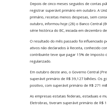
Depois de cinco meses seguidos de contas públ
registrar superávit primário em outubro. A Un
primário, receitas menos despesas, sem consi
ASSECOR Promove 
outubro, informou hoje (28) o Banco Central (B
“Como Criar Múltip
série histórica do BC, iniciada em dezembro d
De Renda S
Comunicacao
30 
O resultado do mês passado foi influenciado 
ativos não declarados à Receita, conhecido com
contribuinte teve que pagar 15% de Imposto d
IMPRENSA
regularizado.
Em outubro deste ano, o Governo Central (Prev
superávit primário de R$ 39,127 bilhões. Os
positivo, com superávit primário de R$ 271 mil
As empresas estatais federais, estaduais e mu
Eletrobras, tiveram superávit primário de R$