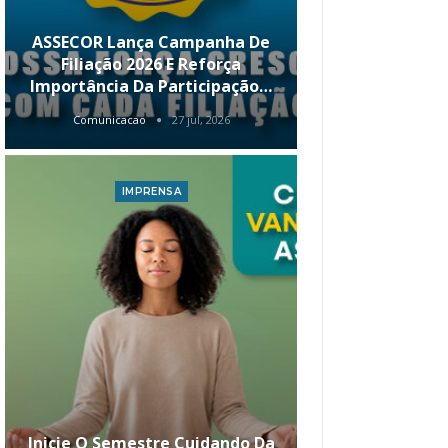
ASSECOR Lança Campanha De
É Hoje! Par
Filiação 2026 E Reforça
Da ASSECOR 
Importância Da Participação…
Renda 
Comunicacao
27 jul, 2026
Comunica
IMPRENSA
I
Inicie O Semestre Cuidando Da
ASSECOR Apr