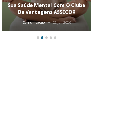
Sua Saúde Mental Com O Clube
Carreira Ao
De Vantagens ASSECOR
Comunicacao
22 jul, 2026
Comunica