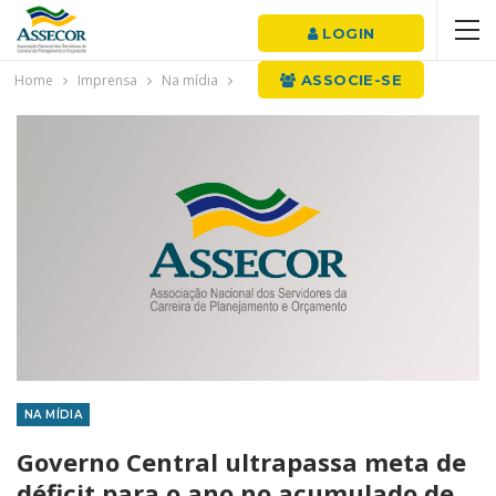
LOGIN
Home
Imprensa
Na mídia
ASSOCIE-SE
NA MÍDIA
Governo Central ultrapassa meta de
déficit para o ano no acumulado de