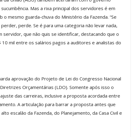
a Reunião
sucumbência. Mas a rixa principal dos servidores é em
nal De
Categoria Unida Em Torno Dos
ob o mesmo guarda-chuva do Ministério da Fazenda. “Se
anente E
Valores Fundantes Da Ação
e perder, perde. Se é para uma categoria não levar nada,
…
Sindical
 servidor, que não quis se identificar, destacando que o
jun, 2026
Comunicacao
29 jul, 2026
10 mil entre os salários pagos a auditores e analistas do
IMPRENSA
guarda aprovação do Projeto de Lei do Congresso Nacional
e Diretrizes Orçamentárias (LDO). Somente após isso o
ajuste das carreiras, inclusive a proposta acordada entre
jamento. A articulação para barrar a proposta antes que
alto escalão da Fazenda, do Planejamento, da Casa Civil e
Mais De Mil Procedimentos
Realizados No Primeiro