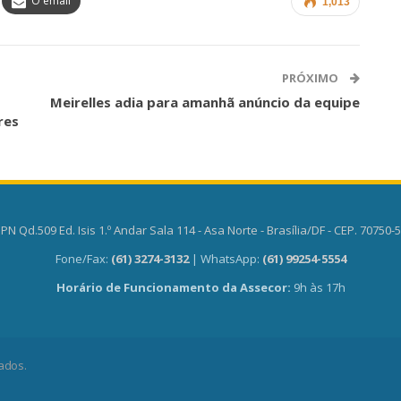
O email
1,013
PRÓXIMO
Meirelles adia para amanhã anúncio da equipe
res
PN Qd.509 Ed. Isis 1.º Andar Sala 114 - Asa Norte - Brasília/DF - CEP. 70750-
Fone/Fax:
(61) 3274-3132
| WhatsApp:
(61) 99254-5554
Horário de Funcionamento da Assecor:
9h às 17h
ados.