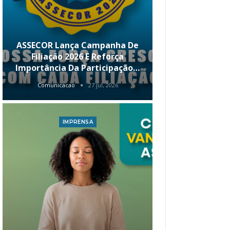
ASSECOR Lança Campanha De
É Hoje! Par
Filiação 2026 E Reforça
Da ASSECOR 
Importância Da Participação…
Renda 
Comunicacao
27 jul, 2026
Comunica
IMPRENSA
I