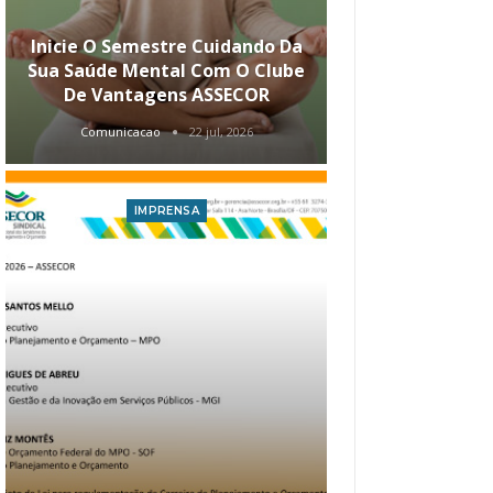
Inicie O Semestre Cuidando Da
ASSECOR Apr
Sua Saúde Mental Com O Clube
Carreira Ao
De Vantagens ASSECOR
Comunicacao
22 jul, 2026
Comunica
IMPRENSA
I
Atualização