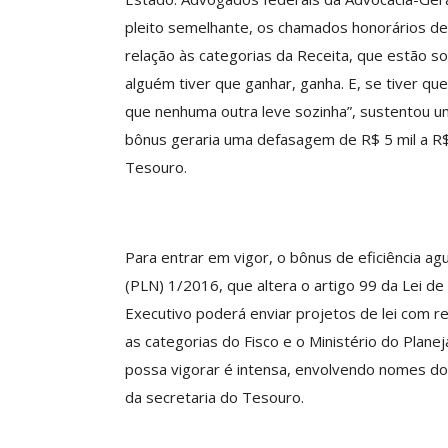
ASSECOR Acompanh
pleito semelhante, os chamados honorários de 
Da Mesa Nacio
relação às categorias da Receita, que estão s
Negociação Perm
alguém tiver que ganhar, ganha. E, se tiver qu
Reforça
que nenhuma outra leve sozinha”, sustentou um
Comunicacao
26 
bônus geraria uma defasagem de R$ 5 mil a R$ 
Tesouro.
IMPRENSA
Para entrar em vigor, o bônus de eficiência a
(PLN) 1/2016, que altera o artigo 99 da Lei d
Executivo poderá enviar projetos de lei com re
as categorias do Fisco e o Ministério do Plane
possa vigorar é intensa, envolvendo nomes do 
da secretaria do Tesouro.