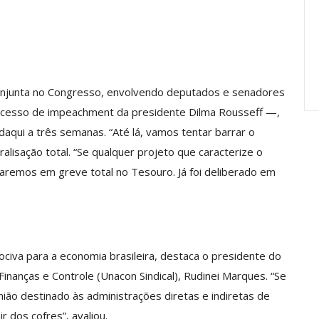
Carreira Em
Semestre Mostram A
Importância…
jun, 2026
Comunicacao
28 jul, 2026
njunta no Congresso, envolvendo deputados e senadores
ocesso de impeachment da presidente Dilma Rousseff —,
aqui a três semanas. “Até lá, vamos tentar barrar o
ralisação total. “Se qualquer projeto que caracterize o
raremos em greve total no Tesouro. Já foi deliberado em
iva para a economia brasileira, destaca o presidente do
Finanças e Controle (Unacon Sindical), Rudinei Marques. “Se
ião destinado às administrações diretas e indiretas de
r dos cofres”, avaliou.