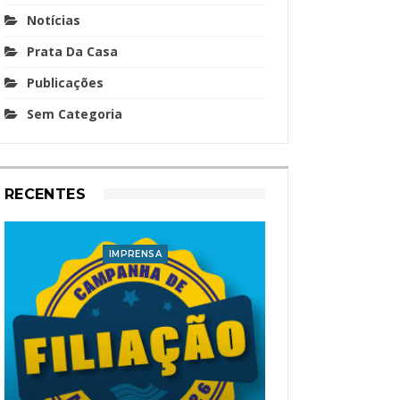
Notícias
Prata Da Casa
Publicações
Sem Categoria
RECENTES
IMPRENSA
I