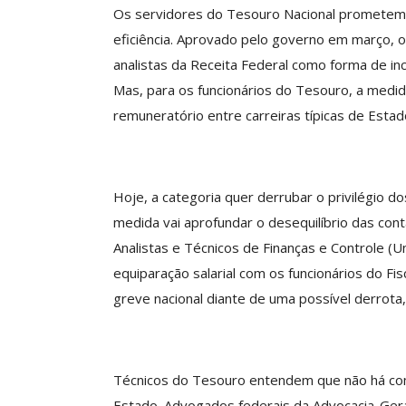
Os servidores do Tesouro Nacional prometem ir
eficiência. Aprovado pelo governo em março, o 
analistas da Receita Federal como forma de in
Clube De Benefíci
Mas, para os funcionários do Tesouro, a medid
Reúne Dezenas De 
remuneratório entre carreiras típicas de Estad
Idiomas Com Co
Comunicacao
29 
Hoje, a categoria quer derrubar o privilégio do
IMPRENSA
medida vai aprofundar o desequilíbrio das cont
Analistas e Técnicos de Finanças e Controle (U
equiparação salarial com os funcionários do Fi
greve nacional diante de uma possível derrota,
Técnicos do Tesouro entendem que não há como
Estado. Advogados federais da Advocacia-Ge