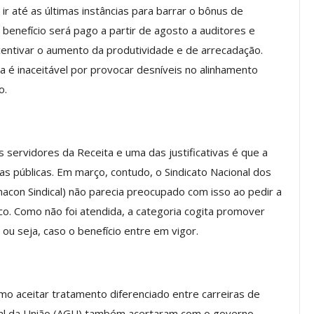
 até as últimas instâncias para barrar o bônus de
benefício será pago a partir de agosto a auditores e
centivar o aumento da produtividade e de arrecadação.
os ASSECOR
Presidente Da ASSECOR
a é inaceitável por provocar desníveis no alinhamento
Escolas De
Participa De Debate Sobre A
o.
ndições…
Unificação Das Carreiras Do…
jun, 2026
Comunicacao
5 ago, 2026
s servidores da Receita e uma das justificativas é que a
IMPRENSA
as públicas. Em março, contudo, o Sindicato Nacional dos
nacon Sindical) não parecia preocupado com isso ao pedir a
sco. Como não foi atendida, a categoria cogita promover
 ou seja, caso o benefício entre em vigor.
 aceitar tratamento diferenciado entre carreiras de
ral da União (AGU) também acertaram com o governo