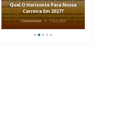
Qual O Horizonte Para Nossa
Coletiv
Carreira Em 2027?
80.2002.
Comunicacao
17 jul, 2026
Comunic