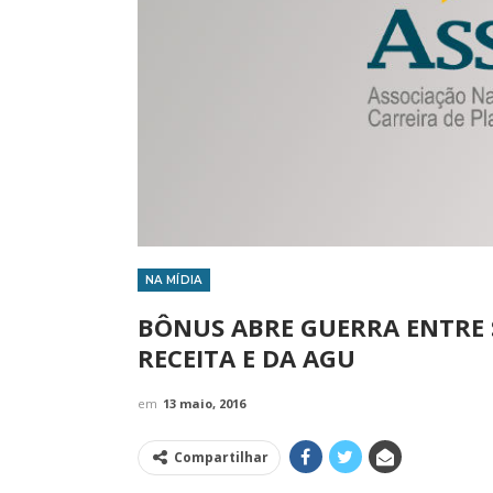
NA MÍDIA
IMPRENSA
BÔNUS ABRE GUERRA ENTRE 
RECEITA E DA AGU
em
13 maio, 2016
Compartilhar