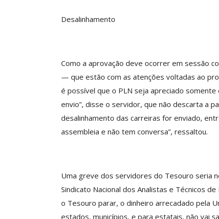
O Futuro Da Nossa 
Debate
Desalinhamento
Comunicacao
23 
Como a aprovação deve ocorrer em sessão co
— que estão com as atenções voltadas ao pr
é possível que o PLN seja apreciado somente d
envio”, disse o servidor, que não descarta a pa
desalinhamento das carreiras for enviado, ent
assembleia e não tem conversa”, ressaltou.
Uma greve dos servidores do Tesouro seria noc
Sindicato Nacional dos Analistas e Técnicos de 
o Tesouro parar, o dinheiro arrecadado pela Un
estados, municípios, e para estatais, não vai sai