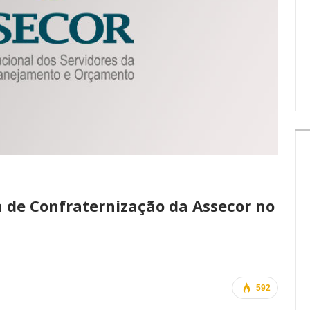
IMPRENSA
a de Confraternização da Assecor no
592