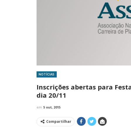
NOTÍCIAS
IMPRENSA
Inscrições abertas para Fest
dia 20/11
em
5 out, 2015
Compartilhar