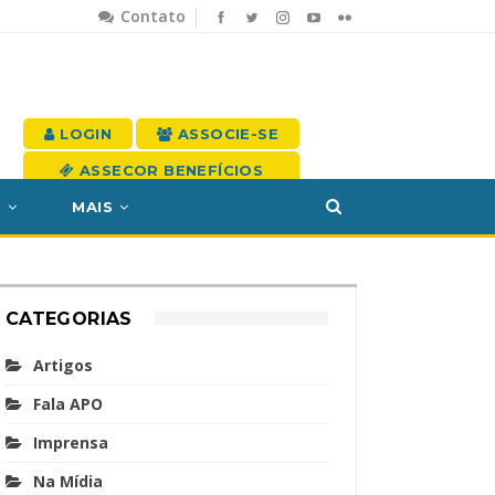
Contato
LOGIN
ASSOCIE-SE
ASSECOR BENEFÍCIOS
S
MAIS
CATEGORIAS
Artigos
Fala APO
Imprensa
Na Mídia