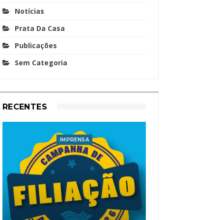
Notícias
Prata Da Casa
Publicações
Sem Categoria
RECENTES
IMPRENSA
I