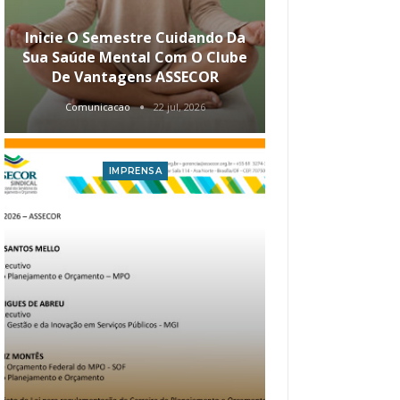
Inicie O Semestre Cuidando Da
ASSECOR Apr
Sua Saúde Mental Com O Clube
Carreira Ao
De Vantagens ASSECOR
Comunicacao
22 jul, 2026
Comunica
IMPRENSA
I
Atualização