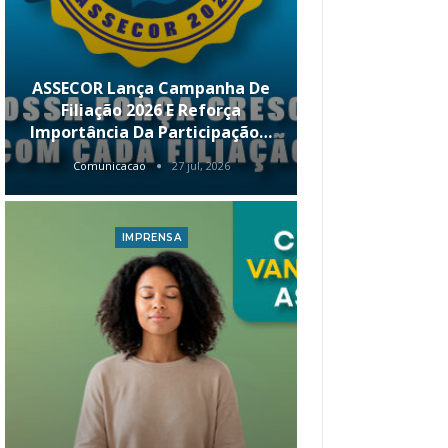
ASSECOR Lança Campanha De
É Hoje! Par
Filiação 2026 E Reforça
Da ASSECOR 
Importância Da Participação…
Renda 
Comunicacao
27 jul, 2026
Comunica
IMPRENSA
I