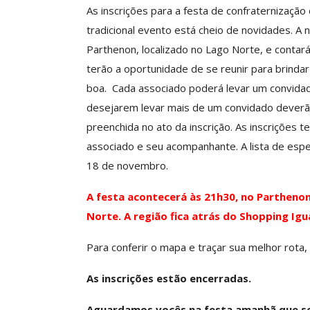
As inscrições para a festa de confraternizaçã
tradicional evento está cheio de novidades. 
Parthenon, localizado no Lago Norte, e conta
Clube De Benefíci
terão a oportunidade de se reunir para brind
Reúne Dezenas De 
boa. Cada associado poderá levar um convidad
Idiomas Com Co
desejarem levar mais de um convidado deverã
Comunicacao
29 
preenchida no ato da inscrição. As inscrições 
associado e seu acompanhante. A lista de esper
18 de novembro.
IMPRENSA
A festa acontecerá às 21h30, no Parthenon
Norte. A região fica atrás do Shopping Ig
Para conferir o mapa e traçar sua melhor rota,
As inscrições estão encerradas.
Aguardamos vocês na festa amanhã que s