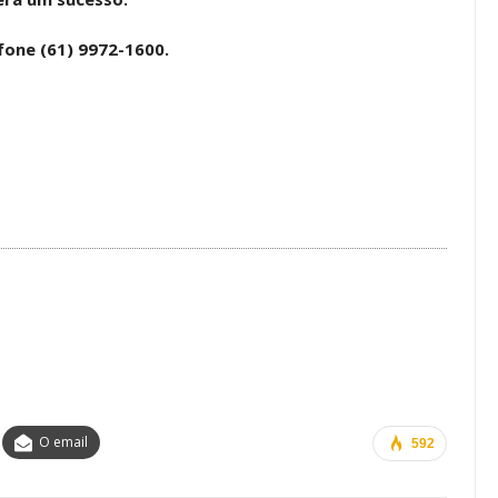
a Reunião
nal De
Categoria Unida Em Torno Dos
fone (61) 9972-1600.
anente E
Valores Fundantes Da Ação
…
Sindical
jun, 2026
Comunicacao
29 jul, 2026
IMPRENSA
O email
592
Mais De Mil Procedimentos
Realizados No Primeiro