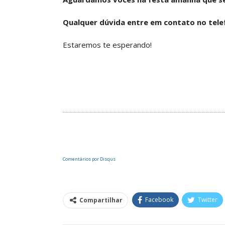
ASSECOR Acompanh
Da Mesa Nacio
Qualquer dúvida entre em contato no tele
Negociação Perm
Reforça
Estaremos te esperando!
Comunicacao
26 
IMPRENSA
Comentários por
Disqus
Facebook
Twitter
Compartilhar