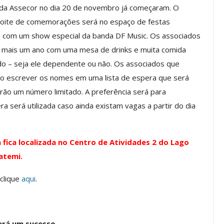
o da Assecor no dia 20 de novembro já começaram. O
A noite de comemorações será no espaço de festas
rá com um show especial da banda DF Music. Os associados
os ASSECOR
Presidente Da ASSECOR
ar mais um ano com uma mesa de drinks e muita comida
Escolas De
Participa De Debate Sobre A
o – seja ele dependente ou não. Os associados que
ndições…
Unificação Das Carreiras Do…
o escrever os nomes em uma lista de espera que será
jun, 2026
Comunicacao
5 ago, 2026
terão um número limitado. A preferência será para
a será utilizada caso ainda existam vagas a partir do dia
IMPRENSA
 fica localizada no Centro de Atividades 2 do Lago
uatemi.
 clique
aqui
.
erá um sucesso.