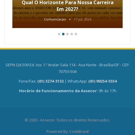
Qual O Horizonte Para Nossa Carreira
Em 2027?
Comunicacao
17 jul, 2026
SEPN Qd.509 Ed. Isis 1.º Andar Sala 114 - Asa Norte - Brasília/DF - CEP.
70750-504
Fone/Fax:
(61) 3274-3132
| WhatsApp:
(61) 99254-5554
Horário de Funcionamento da Assecor:
9h às 17h
© 2026 - Assecor. Todos os direitos Reservados.
Powered By:
CodeBrasil