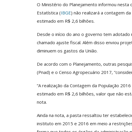
O Ministério do Planejamento informou nesta qu
Estatística (
IBGE
) não realizará a contagem da
estimado em R$ 2,6 bilhões.
Clube De Benefíci
Reúne Dezenas De 
Desde o início do ano o governo tem adotado m
Idiomas Com Co
chamado ajuste fiscal. Além disso enviou proj
Comunicacao
29 
diminuem os gastos da União.
De acordo com o Planejamento, outras pesquis
IMPRENSA
(Pnad) e o Censo Agropecuário 2017, “conside
“A realização da Contagem da População 2016 n
estimado em R$ 2,6 bilhões, valor que não es
nota.
Ainda na nota, a pasta ressaltou ter estabele
instituto em 2015 e 2016 em meio a restriçõe
forma que todos os órgãos da administração pú