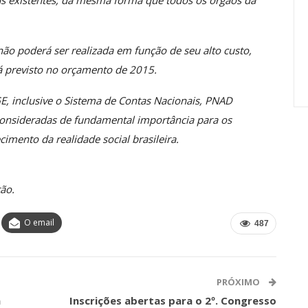
ras existentes, da mesma forma que todos os órgãos da
Carreira Em
Semestre Mostram A
Importância…
o poderá ser realizada em função de seu alto custo,
jun, 2026
Comunicacao
28 jul, 2026
á previsto no orçamento de 2015.
, inclusive o Sistema de Contas Nacionais, PNAD
onsideradas de fundamental importância para os
mento da realidade social brasileira.
ão.
O email
487
PRÓXIMO
a
Inscrições abertas para o 2º. Congresso