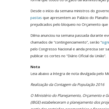
ASSECOR Acompanh
Da Mesa Nacio
Desde o início da semana ministros do govern
Negociação Perm
pastas
que apresentem ao Palácio do Planalto
Reforça
prejudicados pelo bloqueio no Orçamento que 
Comunicacao
26 
Dilma anunciou na semana passada durante eve
chamados de “contingenciamento”, serão “
sign
IMPRENSA
pelo Congresso Nacional e ainda precisa ser sa
publicar os cortes no “Diário Oficial da União”.
Nota
Leia abaixo a íntegra de nota divulgada pelo M
Realização da Contagem da População 2016
O Ministério do Planejamento, Orçamento e Gestã
(IBGE) estabeleceram o planejamento dos proj