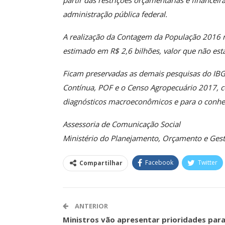
partir das restrições orçamentárias e financei
O Futuro Da Nossa 
administração pública federal.
Debate
A realização da Contagem da População 2016 nã
Comunicacao
23 
estimado em R$ 2,6 bilhões, valor que não est
Ficam preservadas as demais pesquisas do IBGE
Contínua, POF e o Censo Agropecuário 2017, c
diagnósticos macroeconômicos e para o conheci
Assessoria de Comunicação Social
Ministério do Planejamento, Orçamento e Gest
Facebook
Twitter
Compartilhar
ANTERIOR
Ministros vão apresentar prioridades par