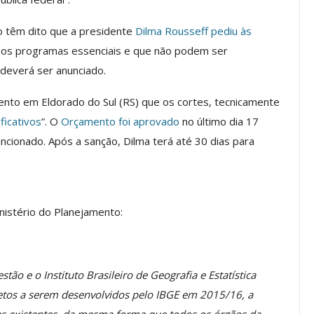
a Reunião
nal De
Categoria Unida Em Torno Dos
o têm dito que a presidente
Dilma Rousseff pediu às
anente E
Valores Fundantes Da Ação
 os programas essenciais e que não podem ser
…
Sindical
deverá ser anunciado.
jun, 2026
Comunicacao
29 jul, 2026
nto em Eldorado do Sul (RS) que os cortes, tecnicamente
ificativos
”. O
Orçamento foi aprovado
no último dia 17
IMPRENSA
ncionado. Após a sanção, Dilma terá até 30 dias para
inistério do Planejamento:
o e o Instituto Brasileiro de Geografia e Estatística
Mais De Mil Procedimentos
etos a serem desenvolvidos pelo IBGE em 2015/16, a
Realizados No Primeiro