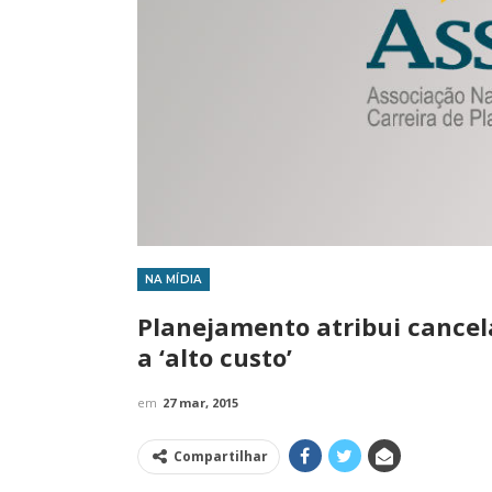
NA MÍDIA
IMPRENSA
Planejamento atribui cance
a ‘alto custo’
em
27 mar, 2015
Compartilhar