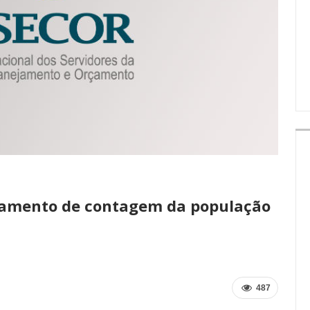
IMPRENSA
lamento de contagem da população
487