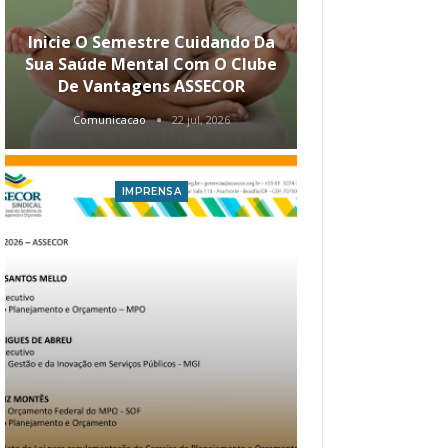
Inicie O Semestre Cuidando Da
ASSECOR Apr
Sua Saúde Mental Com O Clube
Carreira Ao
De Vantagens ASSECOR
Comunicacao
22 jul, 2026
Comunica
IMPRENSA
I
Atualização