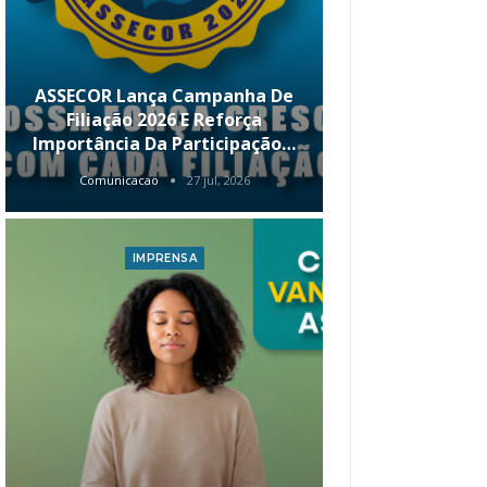
ASSECOR Lança Campanha De
É Hoje! Par
Filiação 2026 E Reforça
Da ASSECOR 
Importância Da Participação…
Renda 
Comunicacao
27 jul, 2026
Comunica
IMPRENSA
I