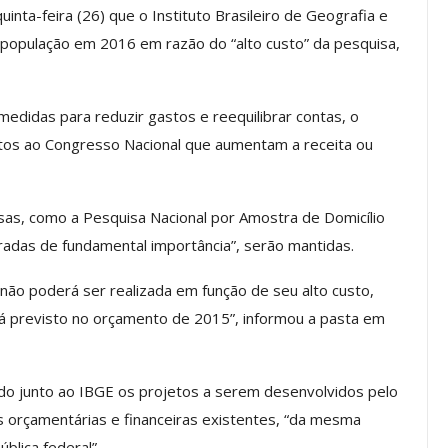
inta-feira (26) que o Instituto Brasileiro de Geografia e
 população em 2016 em razão do “alto custo” da pesquisa,
os ASSECOR
Presidente Da ASSECOR
Escolas De
Participa De Debate Sobre A
edidas para reduzir gastos e reequilibrar contas, o
ndições…
Unificação Das Carreiras Do…
etos ao Congresso Nacional que aumentam a receita ou
jun, 2026
Comunicacao
5 ago, 2026
as, como a Pesquisa Nacional por Amostra de Domicílio
IMPRENSA
radas de fundamental importância”, serão mantidas.
ão poderá ser realizada em função de seu alto custo,
tá previsto no orçamento de 2015”, informou a pasta em
cido junto ao IBGE os projetos a serem desenvolvidos pelo
s orçamentárias e financeiras existentes, “da mesma
blica federal”.