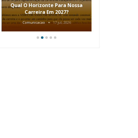
Qual O Horizonte Para Nossa
Coletiv
Carreira Em 2027?
80.2002.
Comunicacao
17 jul, 2026
Comunic