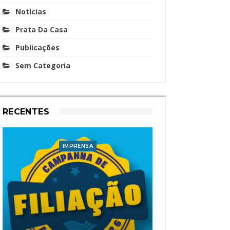
Notícias
Prata Da Casa
Publicações
Sem Categoria
RECENTES
IMPRENSA
I