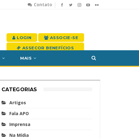
Contato
LOGIN
ASSOCIE-SE
ASSECOR BENEFÍCIOS
S
MAIS
CATEGORIAS
Artigos
Fala APO
Imprensa
Na Mídia