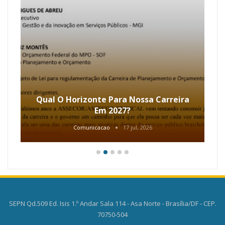
Qual O Horizonte Para Nossa Carreira
Em 2027?
Comunicacao
17 jul, 2026
SEPN Qd.509 Ed. Isis 1.º Andar Sala 114 - Asa Norte - Brasília/DF - CEP.
70750-504