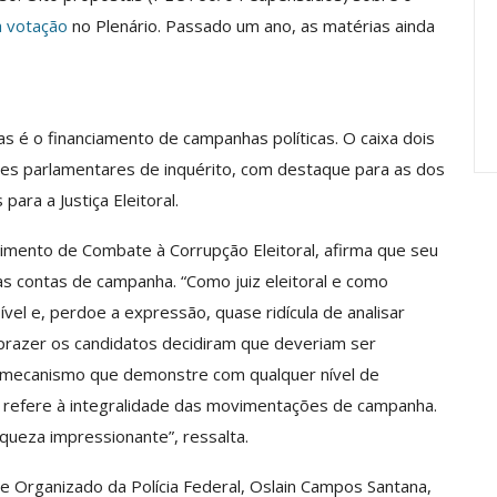
Carreira Em
Semestre Mostram A
a votação
no Plenário. Passado um ano, as matérias ainda
Importância…
jun, 2026
Comunicacao
28 jul, 2026
as é o financiamento de campanhas políticas. O caixa dois
ões parlamentares de inquérito, com destaque para as dos
para a Justiça Eleitoral.
ovimento de Combate à Corrupção Eleitoral, afirma que seu
s contas de campanha. “Como juiz eleitoral e como
el e, perdoe a expressão, quase ridícula de analisar
prazer os candidatos decidiram que deveriam ser
só mecanismo que demonstre com qualquer nível de
 refere à integralidade das movimentações de campanha.
aqueza impressionante”, ressalta.
e Organizado da Polícia Federal, Oslain Campos Santana,