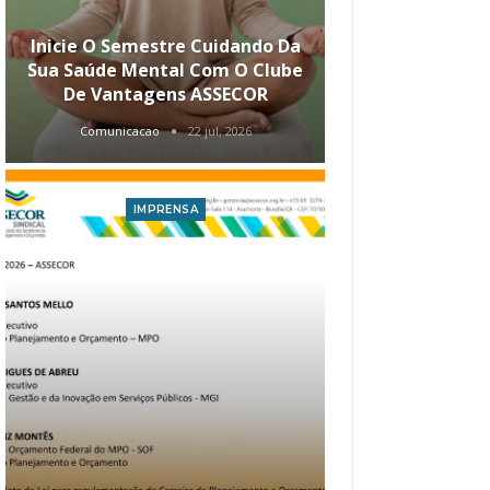
Inicie O Semestre Cuidando Da
ASSECOR Apr
Sua Saúde Mental Com O Clube
Carreira Ao
De Vantagens ASSECOR
Comunicacao
22 jul, 2026
Comunica
IMPRENSA
I
Atualização