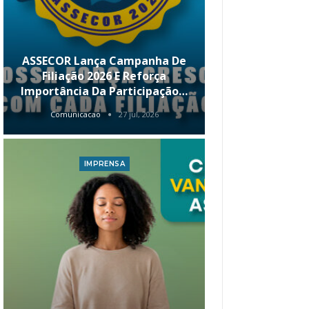
ASSECOR Lança Campanha De
É Hoje! Par
Filiação 2026 E Reforça
Da ASSECOR 
Importância Da Participação…
Renda 
Comunicacao
27 jul, 2026
Comunica
IMPRENSA
I