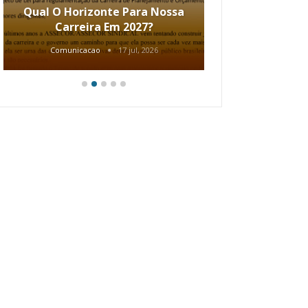
Qual O Horizonte Para Nossa
Coletiv
Carreira Em 2027?
80.2002.
Comunicacao
17 jul, 2026
Comunic