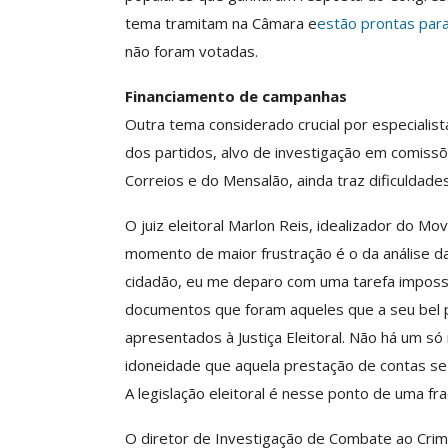
O Futuro Da Nossa 
tema tramitam na Câmara e
estão prontas par
Debate
não foram votadas.
Comunicacao
23 
Financiamento de campanhas
Outra tema considerado crucial por especialist
dos partidos, alvo de investigação em comiss
Correios e do Mensalão, ainda traz dificuldades 
O juiz eleitoral Marlon Reis, idealizador do M
momento de maior frustração é o da análise da
cidadão, eu me deparo com uma tarefa impossív
documentos que foram aqueles que a seu bel 
apresentados à Justiça Eleitoral. Não há um 
idoneidade que aquela prestação de contas se
A legislação eleitoral é nesse ponto de uma fr
O diretor de Investigação de Combate ao Crim