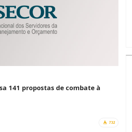
IMPRENSA
sa 141 propostas de combate à
732