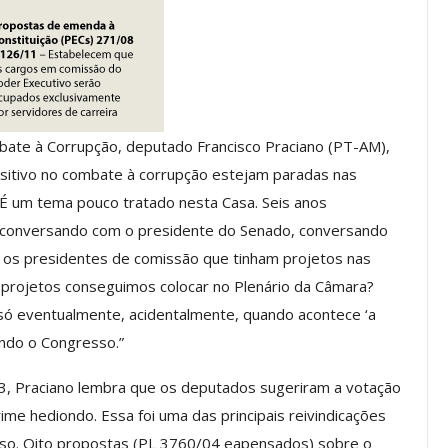
a Reunião
nal De
Categoria Unida Em Torno Dos
anente E
Valores Fundantes Da Ação
…
Sindical
jun, 2026
Comunicacao
29 jul, 2026
ate à Corrupção, deputado Francisco Praciano (PT-AM),
sitivo no combate à corrupção estejam paradas nas
IMPRENSA
É um tema pouco tratado nesta Casa. Seis anos
, conversando com o presidente do Senado, conversando
os presidentes de comissão que tinham projetos nas
 projetos conseguimos colocar no Plenário da Câmara?
só eventualmente, acidentalmente, quando acontece ‘a
lando o Congresso.”
3, Praciano lembra que os deputados sugeriram a votação
me hediondo. Essa foi uma das principais reivindicações
Mais De Mil Procedimentos
Realizados No Primeiro
o. Oito propostas (PL 3760/04 e
apensados
) sobre o