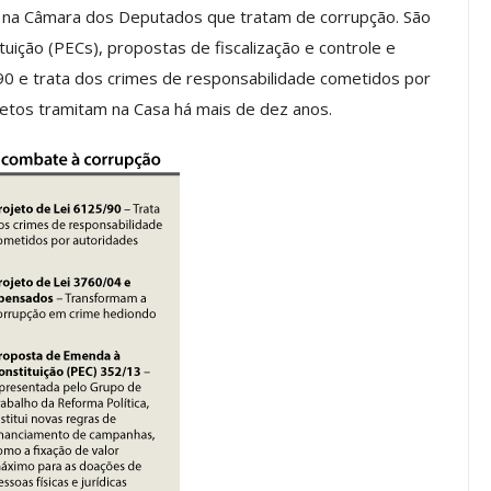
 na Câmara dos Deputados que tratam de corrupção. São
uição (PECs), propostas de fiscalização e controle e
90 e trata dos crimes de responsabilidade cometidos por
os ASSECOR
Presidente Da ASSECOR
etos tramitam na Casa há mais de dez anos.
Escolas De
Participa De Debate Sobre A
ndições…
Unificação Das Carreiras Do…
jun, 2026
Comunicacao
5 ago, 2026
IMPRENSA