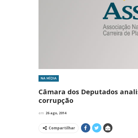
NA MÍDIA
IMPRENSA
Câmara dos Deputados anali
corrupção
em
26 ago, 2014
Compartilhar