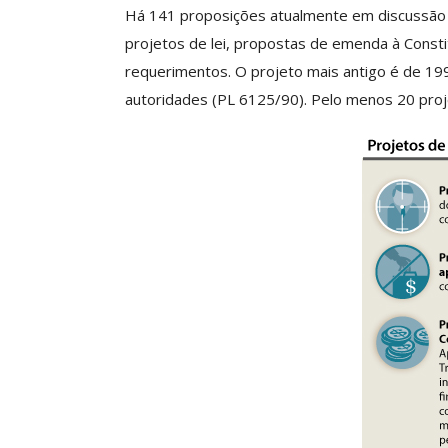
Há 141 proposições atualmente em discussão
projetos de lei, propostas de emenda à Constit
requerimentos. O projeto mais antigo é de 19
Clube De Benefíci
autoridades (PL 6125/90). Pelo menos 20 proj
Reúne Dezenas De 
Idiomas Com Co
Comunicacao
29 
IMPRENSA