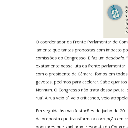
ASSECOR Acompanh
Da Mesa Nacio
Negociação Perm
Reforça
Comunicacao
26 
O coordenador da
Frente Parlamentar
de Comb
lamenta que tantas propostas com impacto po
IMPRENSA
comissões do Congresso. E faz um desabafo. “
exatamente nessa luta da frente parlamentar
com o presidente da Câmara, fomos em todos 
gavetas, pedimos para acelerar. Sabe quantos
Nenhum. O Congresso não trata dessa pauta, 
rua’. A rua veio aí, veio criticando, veio atrope
Em seguida às manifestações de junho de 201
da proposta que transforma a corrupção em cri
populares que ganharam resposta do Congress