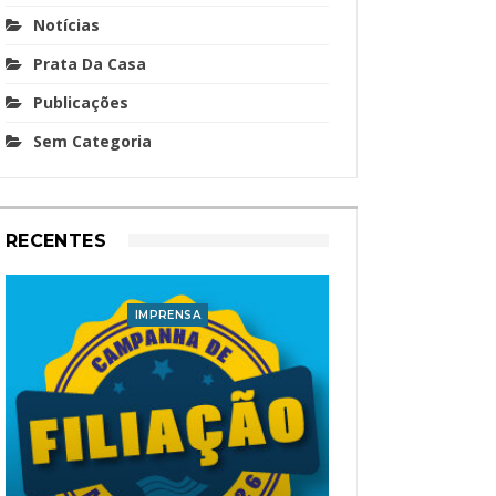
Notícias
Prata Da Casa
Publicações
Sem Categoria
RECENTES
IMPRENSA
I