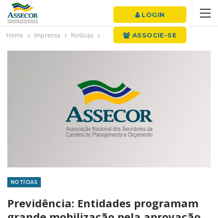
LOGIN
Home
Imprensa
Notícias
ASSOCIE-SE
NOTÍCIAS
Previdência: Entidades programam
grande mobilização pela aprovação