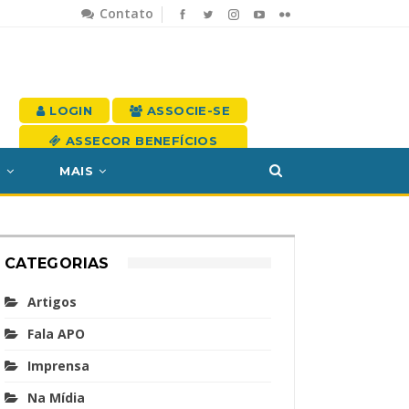
Contato
LOGIN
ASSOCIE-SE
ASSECOR BENEFÍCIOS
S
MAIS
CATEGORIAS
Artigos
Fala APO
Imprensa
Na Mídia