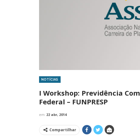
NOTÍCIAS
IMPRENSA
I Workshop: Previdência Com
Federal – FUNPRESP
em
22 abr, 2014
Compartilhar