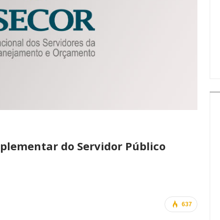
IMPRENSA
plementar do Servidor Público
637