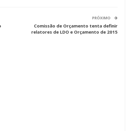
a Reunião
nal De
Categoria Unida Em Torno Dos
PRÓXIMO
anente E
Valores Fundantes Da Ação
…
Sindical
o
Comissão de Orçamento tenta definir
relatores de LDO e Orçamento de 2015
jun, 2026
Comunicacao
29 jul, 2026
IMPRENSA
Mais De Mil Procedimentos
Realizados No Primeiro