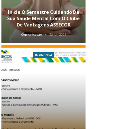
Inicie O Semestre Cuidando Da
ASSECOR Apr
Sua Saúde Mental Com O Clube
Carreira Ao
De Vantagens ASSECOR
Comunicacao
22 jul, 2026
Comunica
IMPRENSA
I
Atualização