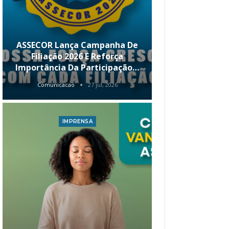
ASSECOR Lança Campanha De
É Hoje! Par
Filiação 2026 E Reforça
Da ASSECOR 
Importância Da Participação…
Renda 
Comunicacao
27 jul, 2026
Comunica
IMPRENSA
I