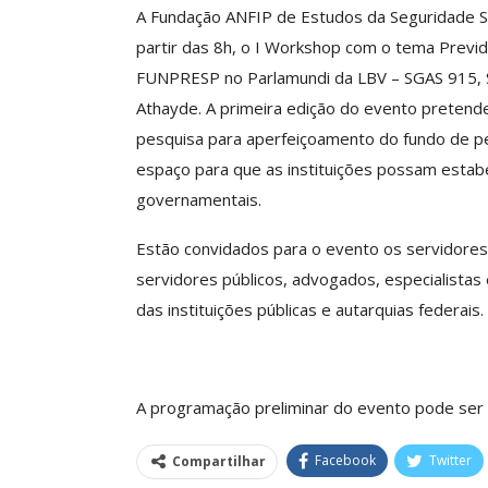
A Fundação ANFIP de Estudos da Seguridade Soc
partir das 8h, o I Workshop com o tema Previ
FUNPRESP no Parlamundi da LBV – SGAS 915, Sul
Clube De Benefíci
Athayde. A primeira edição do evento pretende
Reúne Dezenas De 
pesquisa para aperfeiçoamento do fundo de pe
Idiomas Com Co
espaço para que as instituições possam estab
Comunicacao
29 
governamentais.
Estão convidados para o evento os servidores 
IMPRENSA
servidores públicos, advogados, especialista
das instituições públicas e autarquias federais.
A programação preliminar do evento pode ser 
Facebook
Twitter
Compartilhar