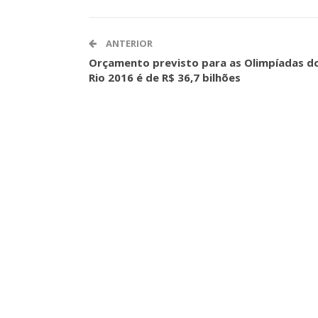
ASSECOR Acompanh
Da Mesa Nacio
ANTERIOR
Negociação Perm
Reforça
Orçamento previsto para as Olimpíadas d
Rio 2016 é de R$ 36,7 bilhões
Comunicacao
26 
IMPRENSA