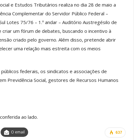
ial e Estudos Tributários realiza no dia 28 de maio a
dência Complementar do Servidor Público Federal –
 Lotes 75/76 – 1.º andar – Auditório Austregésilo de
os ASSECOR
Presidente Da ASSECOR
 criar um fórum de debates, buscando o incentivo à
Escolas De
Participa De Debate Sobre A
nsão criado pelo governo. Além disso, pretende abrir
ndições…
Unificação Das Carreiras Do…
elecer uma relação mais estreita com os meios
jun, 2026
Comunicacao
5 ago, 2026
públicos federais, os sindicatos e associações de
IMPRENSA
s em Previdência Social, gestores de Recursos Humanos
conferida ao lado.
O email
637