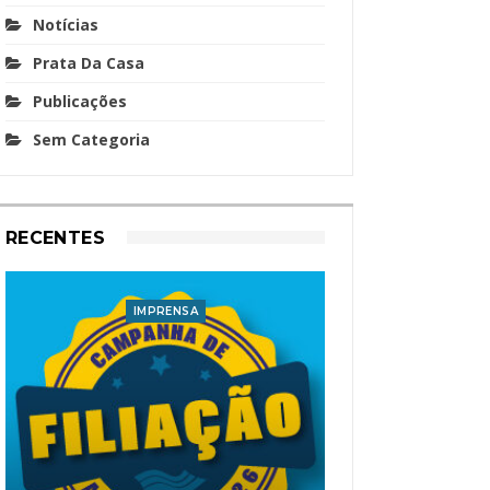
Notícias
Prata Da Casa
Publicações
Sem Categoria
RECENTES
IMPRENSA
I