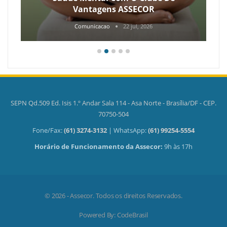
Vantagens ASSECOR
Comunicacao
22 jul, 2026
SEPN Qd.509 Ed. Isis 1.º Andar Sala 114 - Asa Norte - Brasília/DF - CEP.
70750-504
Fone/Fax:
(61) 3274-3132
| WhatsApp:
(61) 99254-5554
Horário de Funcionamento da Assecor:
9h às 17h
© 2026 - Assecor. Todos os direitos Reservados.
Powered By:
CodeBrasil