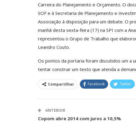
Carreira do Planejamento e Orçamento. O docu
SOF e à Secretaria de Planejamento e Investime
Associação à disposição para um debate.
O pre
ASSECOR Promove 
manhã desta sexta-feira (17) na SPI com a Ana
“Como Criar Múltip
representou o Grupo de Trabalho que elaborou 
De Renda S
Leandro Couto.
Comunicacao
30 
Os pontos da portaria foram discutidos um a 
tentar construir um texto que atenda a dema
IMPRENSA
Facebook
Twitter
Compartilhar
ANTERIOR
Copom abre 2014 com juros a 10,5%