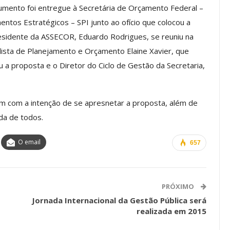
mento foi entregue à Secretária de Orçamento Federal –
ntos Estratégicos – SPI junto ao ofício que colocou a
sidente da ASSECOR, Eduardo Rodrigues, se reuniu na
Palestra
ASSECOR Promove Oficina De
lista de Planejamento e Orçamento Elaine Xavier, que
las Fontes
Pintura Em Taça Para
a proposta e o Diretor do Ciclo de Gestão da Secretaria,
em…
Associados
jun, 2026
Comunicacao
7 ago, 2026
um com a intenção de se apresnetar a proposta, além de
nda de todos.
IMPRENSA
O email
657
PRÓXIMO
Jornada Internacional da Gestão Pública será
realizada em 2015