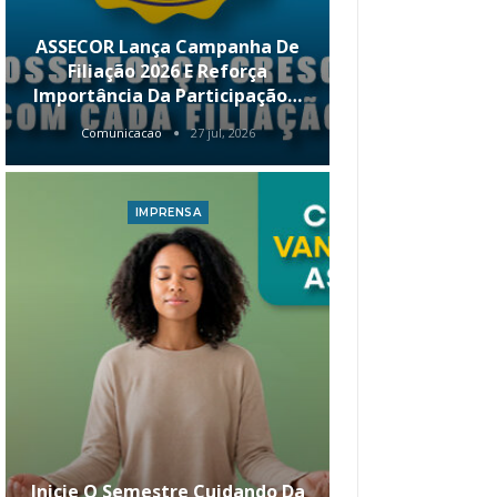
ASSECOR Lança Campanha De
É Hoje! Par
Filiação 2026 E Reforça
Da ASSECOR 
Importância Da Participação…
Renda 
Comunicacao
27 jul, 2026
Comunica
IMPRENSA
I
Inicie O Semestre Cuidando Da
ASSECOR Apr