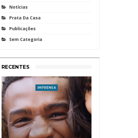
Notícias
Prata Da Casa
Publicações
Sem Categoria
RECENTES
IMPRENSA
I