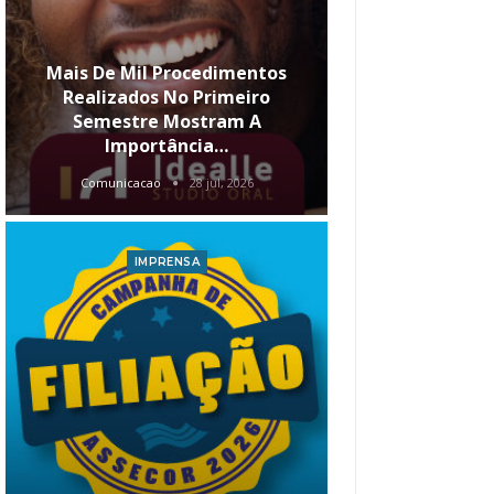
Mais De Mil Procedimentos
Realizados No Primeiro
Semestre Mostram A
Qual O Hori
Importância…
Carre
Comunicacao
28 jul, 2026
Comunica
IMPRENSA
I