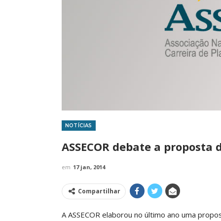
NOTÍCIAS
IMPRENSA
ASSECOR debate a proposta d
em
17 jan, 2014
Compartilhar
A ASSECOR elaborou no último ano uma propos