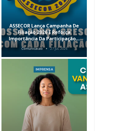
ASSECOR Lança Campanha De
É Hoje! Par
Filiação 2026 E Reforça
Da ASSECOR 
Importância Da Participação…
Renda 
Comunicacao
27 jul, 2026
Comunica
IMPRENSA
I