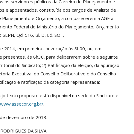
s os servidores públicos da Carreira de Planejamento e
a Reunião
s e aposentados, constituída dos cargos de Analista de
nal De
Categoria Unida Em Torno Dos
e Planejamento e Orçamento, a comparecerem à AGE a
anente E
Valores Fundantes Da Ação
…
Sindical
çamento Federal do Ministério do Planejamento, Orçamento
o SEPN, Qd. 516, Bl. D, Ed. SOF,
jun, 2026
Comunicacao
29 jul, 2026
 de 2014, em primeira
convocação
às 8h00, ou, em
e presentes, às 8h30, para deliberarem sobre a seguinte
IMPRENSA
itorial do Sindicato; 2) Ratificação da eleição, da apuração
oria Executiva, do Conselho Deliberativo e do Conselho
tificação e ratificação da categoria representada;
 cujo texto proposto está disponível na sede do Sindicato e
/www.assecor.org.br/
.
7 de dezembro de 2013.
Mais De Mil Procedimentos
RODRIGUES DA SILVA
Realizados No Primeiro