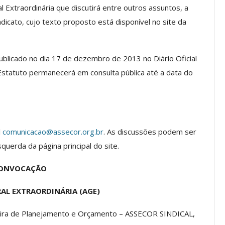
 Extraordinária que discutirá entre outros assuntos, a
ndicato, cujo texto proposto está disponível no site da
os ASSECOR
Presidente Da ASSECOR
Escolas De
Participa De Debate Sobre A
ublicado no dia 17 de dezembro de 2013 no Diário Oficial
ndições…
Unificação Das Carreiras Do…
 Estatuto permanecerá em consulta pública até a data do
jun, 2026
Comunicacao
5 ago, 2026
IMPRENSA
l
comunicacao@assecor.org.br
. As discussões podem ser
squerda da página principal do site.
ONVOCAÇÃO
RAL EXTRAORDINÁRIA (AGE)
reira de Planejamento e Orçamento – ASSECOR SINDICAL,