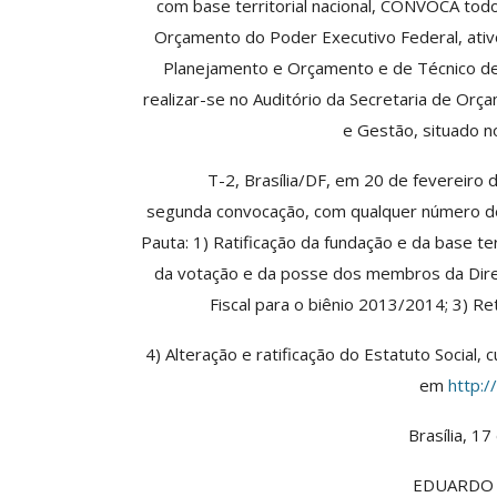
com base territorial nacional, CONVOCA todo
ASSECOR Acompanh
Orçamento do Poder Executivo Federal, ativo
Da Mesa Nacio
Planejamento e Orçamento e de Técnico d
Negociação Perm
Reforça
realizar-se no Auditório da Secretaria de Or
e Gestão, situado n
Comunicacao
26 
T-2, Brasília/DF, em 20 de fevereiro
segunda
convocação
, com qualquer número d
IMPRENSA
Pauta: 1) Ratificação da fundação e da base terr
da votação e da posse dos membros da Diret
Fiscal para o biênio 2013/2014; 3) Re
4) Alteração e ratificação do Estatuto Social,
em
http:/
Brasília, 1
EDUARDO 