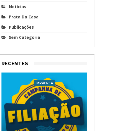
Notícias
Prata Da Casa
Publicações
Sem Categoria
RECENTES
IMPRENSA
I