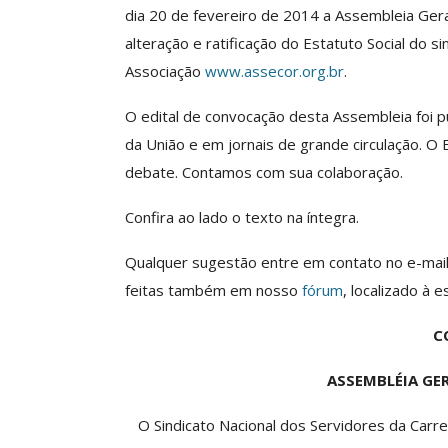
dia 20 de fevereiro de 2014 a Assembleia Geral
alteração e ratificação do Estatuto Social do si
Associação
www.assecor.org.br
.
Clube De Benefíci
Reúne Dezenas De 
O edital de convocação desta Assembleia foi p
Idiomas Com Co
da União e em jornais de grande circulação. O
Comunicacao
29 
debate. Contamos com sua colaboração.
Confira ao lado o texto na íntegra.
IMPRENSA
Qualquer sugestão entre em contato no e-mai
feitas também em nosso
fórum
, localizado à e
C
ASSEMBLÉIA GE
O Sindicato Nacional dos Servidores da Car