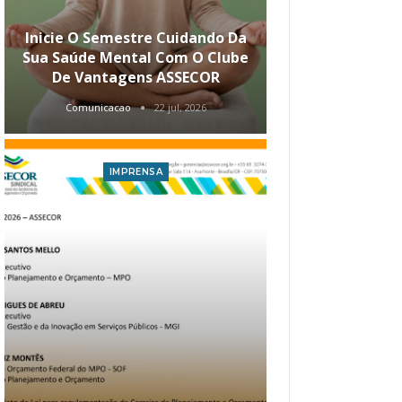
Inicie O Semestre Cuidando Da
ASSECOR Apr
Sua Saúde Mental Com O Clube
Carreira Ao
De Vantagens ASSECOR
Comunicacao
22 jul, 2026
Comunica
IMPRENSA
I
Atualização