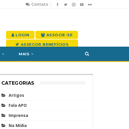
Contato
LOGIN
ASSOCIE-SE
ASSECOR BENEFÍCIOS
S
MAIS
CATEGORIAS
Artigos
Fala APO
Imprensa
Na Mídia