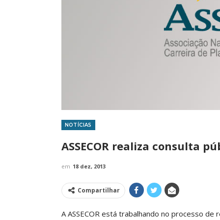
NOTÍCIAS
IMPRENSA
ASSECOR realiza consulta púb
em
18 dez, 2013
Compartilhar
A ASSECOR está trabalhando no processo de reg