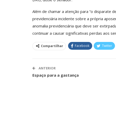
ASSECOR Acompanh
Da Mesa Nacio
Além de chamar a atenção para “o disparate de
Negociação Perm
previdenciária incidente sobre a própria apos
Reforça
anomalia previdenciária que deve ser extirpad
Comunicacao
26 
continuar a causar significativas perdas aos se
Facebook
Twitter
Compartilhar
IMPRENSA
ANTERIOR
Espaço para a gastança