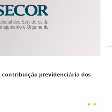
IMPRENSA
 contribuição previdenciária dos
641