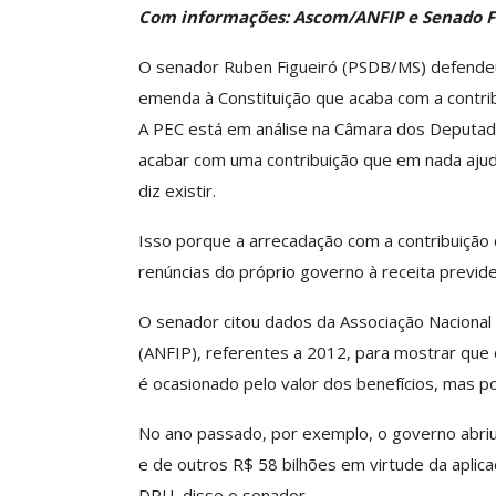
Com informações: Ascom/ANFIP e Senado F
O senador Ruben Figueiró (PSDB/MS) defendeu
Clube De Benefíci
emenda à Constituição que acaba com a contrib
Reúne Dezenas De 
A PEC está em análise na Câmara dos Deputad
Idiomas Com Co
acabar com uma contribuição que em nada ajuda 
Comunicacao
29 
diz existir.
Isso porque a arrecadação com a contribuição
IMPRENSA
renúncias do próprio governo à receita previden
O senador citou dados da Associação Nacional d
(ANFIP), referentes a 2012, para mostrar que
é ocasionado pelo valor dos benefícios, mas p
No ano passado, por exemplo, o governo abriu 
e de outros R$ 58 bilhões em virtude da aplica
DRU, disse o senador.