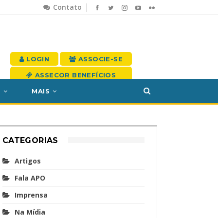
Contato
LOGIN
ASSOCIE-SE
ASSECOR BENEFÍCIOS
S
MAIS
CATEGORIAS
Artigos
Fala APO
Imprensa
Na Mídia