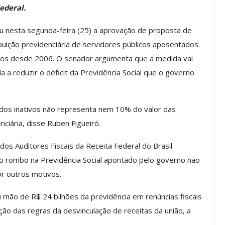
ederal.
 nesta segunda-feira (25) a aprovação de proposta de
os ASSECOR
Presidente Da ASSECOR
uição previdenciária de servidores públicos aposentados.
Escolas De
Participa De Debate Sobre A
os desde 2006. O senador argumenta que a medida vai
ndições…
Unificação Das Carreiras Do…
a reduzir o déficit da Previdência Social que o governo
jun, 2026
Comunicacao
5 ago, 2026
 dos inativos não representa nem 10% do valor das
IMPRENSA
ciária, disse Ruben Figueiró.
os Auditores Fiscais da Receita Federal do Brasil
 o rombo na Previdência Social apontado pelo governo não
or outros motivos.
mão de R$ 24 bilhões da previdência em renúncias fiscais
ção das regras da desvinculação de receitas da união, a