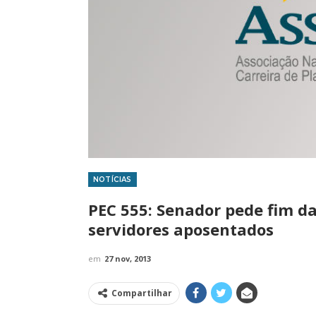
NOTÍCIAS
IMPRENSA
PEC 555: Senador pede fim da
servidores aposentados
em
27 nov, 2013
Compartilhar