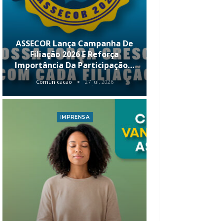
ASSECOR Lança Campanha De
É Hoje! Par
Filiação 2026 E Reforça
Da ASSECOR 
Importância Da Participação…
Renda 
Comunicacao
27 jul, 2026
Comunica
IMPRENSA
I