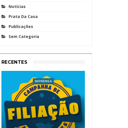
Notícias
Prata Da Casa
Publicações
Sem Categoria
RECENTES
IMPRENSA
I