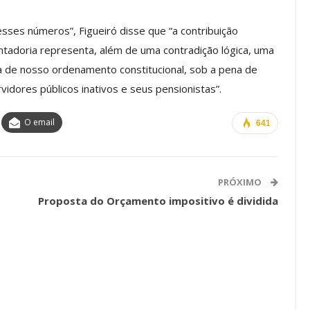
a Reunião
nal De
Categoria Unida Em Torno Dos
sses números”, Figueiró disse que “a contribuição
anente E
Valores Fundantes Da Ação
entadoria representa, além de uma contradição lógica, uma
…
Sindical
a de nosso ordenamento constitucional, sob a pena de
jun, 2026
Comunicacao
29 jul, 2026
rvidores públicos inativos e seus pensionistas”.
O email
641
IMPRENSA
PRÓXIMO
Proposta do Orçamento impositivo é dividida
Mais De Mil Procedimentos
Realizados No Primeiro