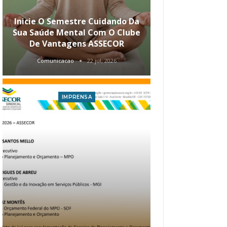
Inicie O Semestre Cuidando Da
ASSECOR Apr
Sua Saúde Mental Com O Clube
Carreira Ao
De Vantagens ASSECOR
Comunicacao
22 jul, 2026
Comunica
IMPRENSA
I
Atualização