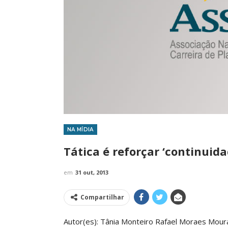
NA MÍDIA
IMPRENSA
Tática é reforçar ‘continui
em
31 out, 2013
Compartilhar
Autor(es): Tânia Monteiro Rafael Moraes Mour