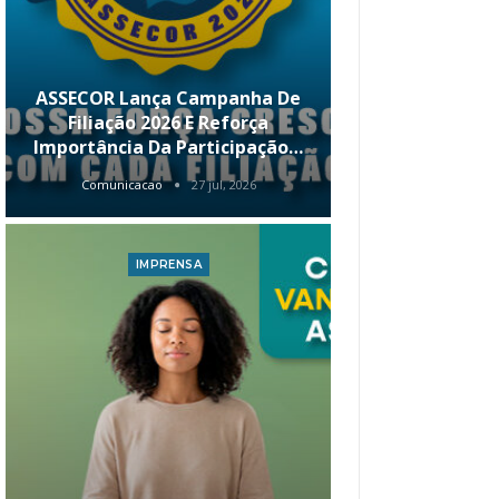
ASSECOR Lança Campanha De
É Hoje! Par
Filiação 2026 E Reforça
Da ASSECOR 
Importância Da Participação…
Renda 
Comunicacao
27 jul, 2026
Comunica
IMPRENSA
I