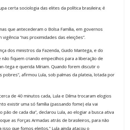
a Reunião
a certa sociologia das elites da política brasileira; é
nal De
Categoria Unida Em Torno Dos
anente E
Valores Fundantes Da Ação
…
Sindical
ramas que antecederam o Bolsa Família, em governos
jun, 2026
Comunicacao
29 jul, 2026
m vigência “nas proximidades das eleições”.
ença dos ministros da Fazenda, Guido Mantega, e do
IMPRENSA
e não fiquem criando empecilhos para a liberação de
n-tega e querida Míriam. Quando forem discutir o
 pobres”, afirmou Lula, sob palmas da plateia, lotada por
cerca de 40 minutos cada, Lula e Dilma trocaram elogios
to existir uma só família (passando fome) ela vai
 pão de cada dia”, declarou Lula, ao elogiar a busca ativa
oque as Forças Armadas atrás de brasileiros, para não
Mais De Mil Procedimentos
Realizados No Primeiro
 isso que fomos eleitos.” Lula ainda atacou o