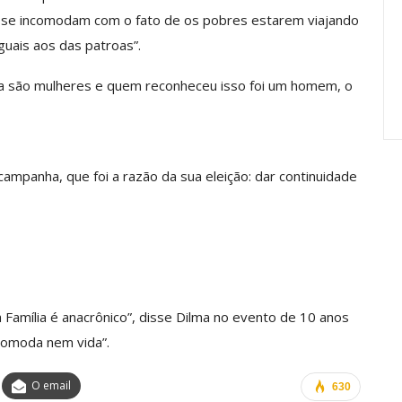
Carreira Em
Semestre Mostram A
e se incomodam com o fato de os pobres estarem viajando
Importância…
uais aos das patroas”.
jun, 2026
Comunicacao
28 jul, 2026
ma são mulheres e quem reconheceu isso foi um homem, o
mpanha, que foi a razão da sua eleição: dar continuidade
 Família é anacrônico”, disse Dilma no evento de 10 anos
comoda nem vida”.
O email
630