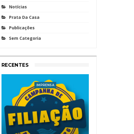
Notícias
Prata Da Casa
Publicações
Sem Categoria
RECENTES
IMPRENSA
I