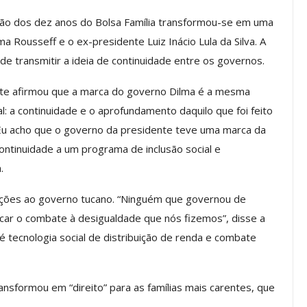
ção dos dez anos do Bolsa Família transformou-se em uma
a Rousseff e o ex-presidente Luiz Inácio Lula da Silva. A
os ASSECOR
Presidente Da ASSECOR
de transmitir a ideia de continuidade entre os governos.
Escolas De
Participa De Debate Sobre A
ndições…
Unificação Das Carreiras Do…
nte afirmou que a marca do governo Dilma é a mesma
: a continuidade e o aprofundamento daquilo que foi feito
jun, 2026
Comunicacao
5 ago, 2026
“Eu acho que o governo da presidente teve uma marca da
continuidade a um programa de inclusão social e
IMPRENSA
.
ções ao governo tucano. “Ninguém que governou de
acar o combate à desigualdade que nós fizemos”, disse a
 é tecnologia social de distribuição de renda e combate
ansformou em “direito” para as famílias mais carentes, que