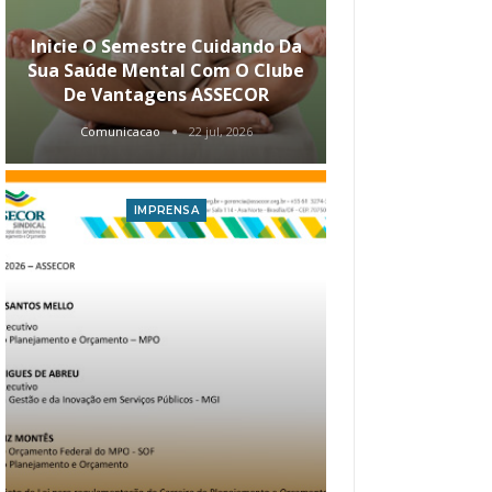
Inicie O Semestre Cuidando Da
ASSECOR Apr
Sua Saúde Mental Com O Clube
Carreira Ao
De Vantagens ASSECOR
Comunicacao
22 jul, 2026
Comunica
IMPRENSA
I
Atualização