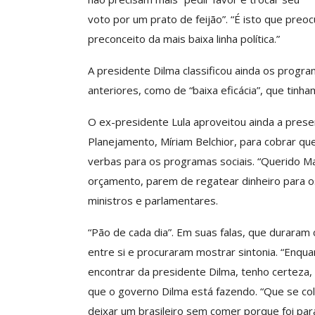
ASSECOR Acompanh
voto por um prato de feijão”. “É isto que preocup
Da Mesa Nacio
preconceito da mais baixa linha política.”
Negociação Perm
Reforça
A presidente Dilma classificou ainda os prog
Comunicacao
26 
anteriores, como de “baixa eficácia”, que tinha
O ex-presidente Lula aproveitou ainda a pres
IMPRENSA
Planejamento, Míriam Belchior, para cobrar qu
verbas para os programas sociais. “Querido Ma
orçamento, parem de regatear dinheiro para os
ministros e parlamentares.
“Pão de cada dia”. Em suas falas, que duraram 
entre si e procuraram mostrar sintonia. “Enquan
encontrar da presidente Dilma, tenho certeza, o
que o governo Dilma está fazendo. “Que se col
deixar um brasileiro sem comer porque foi para