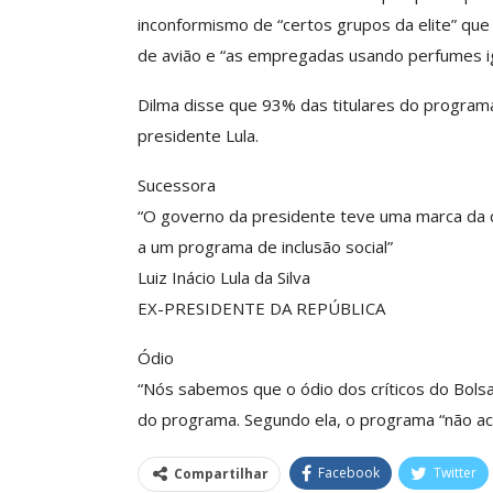
O Futuro Da Nossa 
inconformismo de “certos grupos da elite” qu
Debate
de avião e “as empregadas usando perfumes ig
Comunicacao
23 
Dilma disse que 93% das titulares do progra
presidente Lula.
Sucessora
“O governo da presidente teve uma marca da ca
a um programa de inclusão social”
Luiz Inácio Lula da Silva
EX-PRESIDENTE DA REPÚBLICA
Ódio
“Nós sabemos que o ódio dos críticos do Bolsa
do programa. Segundo ela, o programa “não a
Facebook
Twitter
Compartilhar