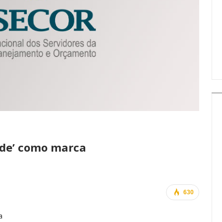
IMPRENSA
dade’ como marca
630
a