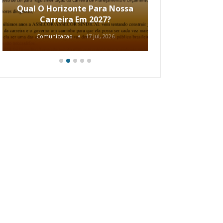
Qual O Horizonte Para Nossa
Coletiv
Carreira Em 2027?
80.2002.
Comunicacao
17 jul, 2026
Comunic