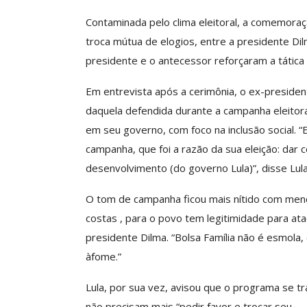
Contaminada pelo clima eleitoral, a comemora
troca mútua de elogios, entre a presidente Dilm
Clube De Benefíci
presidente e o antecessor reforçaram a tática 
Reúne Dezenas De 
Idiomas Com Co
Em entrevista após a cerimônia, o ex-preside
daquela defendida durante a campanha eleitoral
Comunicacao
29 
em seu governo, com foco na inclusão social. 
campanha, que foi a razão da sua eleição: dar 
IMPRENSA
desenvolvimento (do governo Lula)”, disse Lula
O tom de campanha ficou mais nítido com men
costas , para o povo tem legitimidade para at
presidente Dilma. “Bolsa Família não é esmola,
àfome.”
Lula, por sua vez, avisou que o programa se tr
não precisam mais “pedir favor e trocar seu