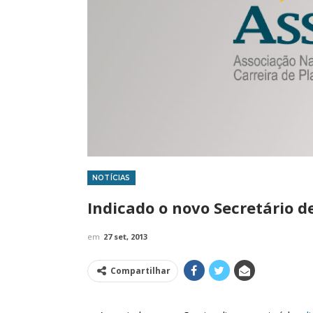
NOTÍCIAS
IMPRENSA
Indicado o novo Secretário 
em
27 set, 2013
Compartilhar