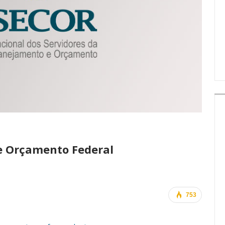
IMPRENSA
de Orçamento Federal
753