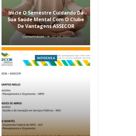
Inicie O Semestre Cuidando Da
ASSECOR Apr
Sua Saúde Mental Com O Clube
Carreira Ao
De Vantagens ASSECOR
Comunicacao
22 jul, 2026
Comunica
IMPRENSA
I
Atualização