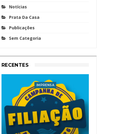
Notícias
Prata Da Casa
Publicações
Sem Categoria
RECENTES
IMPRENSA
I