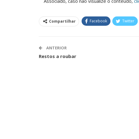
Associado, caso não visualize o conteúdo,
cl
Facebook
Twitter
Compartilhar
Clube De Benefíci
Reúne Dezenas De 
Idiomas Com Co
ANTERIOR
Comunicacao
29 
Restos a roubar
IMPRENSA