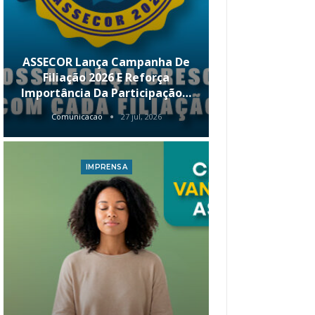
ASSECOR Lança Campanha De
É Hoje! Par
Filiação 2026 E Reforça
Da ASSECOR 
Importância Da Participação…
Renda 
Comunicacao
27 jul, 2026
Comunica
IMPRENSA
I