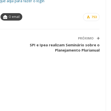
ique aqui para fazer o login
O email
753
os ASSECOR
Presidente Da ASSECOR
Escolas De
Participa De Debate Sobre A
ndições…
Unificação Das Carreiras Do…
PRÓXIMO
jun, 2026
Comunicacao
5 ago, 2026
SPI e Ipea realizam Seminário sobre o
Planejamento Plurianual
IMPRENSA