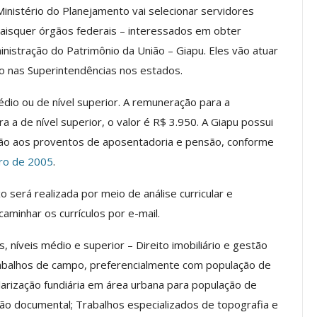
inistério do Planejamento vai selecionar servidores
uaisquer órgãos federais – interessados em obter
nistração do Patrimônio da União – Giapu. Eles vão atuar
os ASSECOR
Presidente Da ASSECOR
to nas Superintendências nos estados.
Escolas De
Participa De Debate Sobre A
ndições…
Unificação Das Carreiras Do…
dio ou de nível superior. A remuneração para a
jun, 2026
Comunicacao
5 ago, 2026
ra a de nível superior, o valor é R$ 3.950. A Giapu possui
ação aos proventos de aposentadoria e pensão, conforme
iro de 2005
.
IMPRENSA
 será realizada por meio de análise curricular e
aminhar os currículos por e-mail.
, níveis médio e superior – Direito imobiliário e gestão
rabalhos de campo, preferencialmente com população de
larização fundiária em área urbana para população de
ão documental; Trabalhos especializados de topografia e