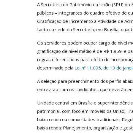
A Secretaria do Patrimônio da União (SPU) do M
públicos – integrantes do quadro efetivo de q
Gratificação de Incremento à Atividade de Admi
Clube De Benefíci
tanto na sede da Secretaria, em Brasília, quan
Reúne Dezenas De 
Idiomas Com Co
Os servidores podem ocupar cargo de nível mé
Comunicacao
29 
gratificação de nível médio é de R$ 1.959; e pa
regras diferenciadas para efeito de incorpor
determinado pela
Lei nº 11.095, de 13 de jane
IMPRENSA
A seleção para preenchimento dos perfis abaixo
entrevista com os candidatos, que deverão enc
Unidade central em Brasília e superintendências
patrimonial, com foco em imóveis da União; T
baixa renda ou comunidades tradicionais; Regu
baixa renda; Planejamento, organização e gest