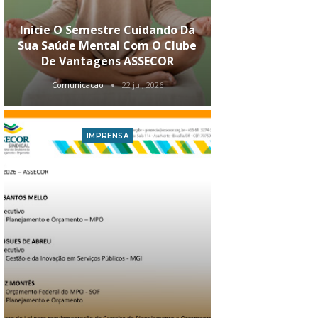
Inicie O Semestre Cuidando Da
ASSECOR Apr
Sua Saúde Mental Com O Clube
Carreira Ao
De Vantagens ASSECOR
Comunicacao
22 jul, 2026
Comunica
IMPRENSA
I
Atualização