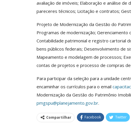
avaliação de imóveis; Elaboração e análise de
ASSECOR Acompanh
pareceres técnicos; Licitação e contratos; Ge
Da Mesa Nacio
Negociação Perm
Projeto de Modernização da Gestão do Patrimôni
Reforça
Programas de modernização; Gerenciamento de
Comunicacao
26 
Contabilidade patrimonial e registro cartorial
bens públicos federais; Desenvolvimento de s
IMPRENSA
Mapeamento e modelagem de processos; Execuç
contas de projetos e processo de compras de 
Para participar da seleção para a unidade cent
encaminhar os currículos para o email
capacita
Modernização da Gestão do Patrimônio Imobili
pmgspu@planejamento.gov.br
.
Facebook
Twitter
Compartilhar