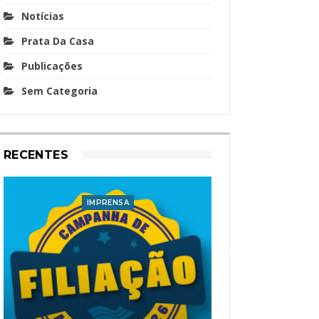
Notícias
Prata Da Casa
Publicações
Sem Categoria
RECENTES
IMPRENSA
I