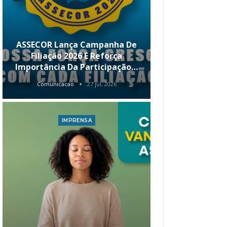
ASSECOR Lança Campanha De
É Hoje! Par
Filiação 2026 E Reforça
Da ASSECOR 
Importância Da Participação…
Renda 
Comunicacao
27 jul, 2026
Comunica
IMPRENSA
I