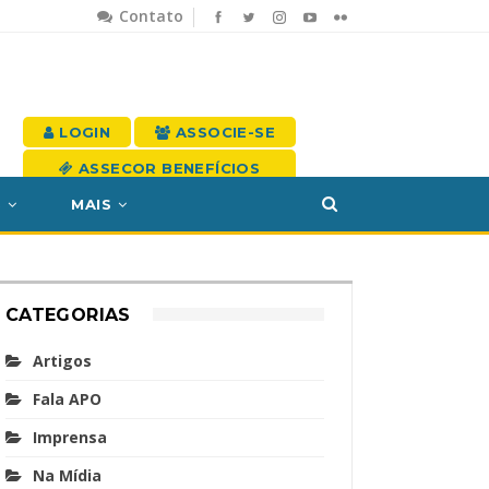
Contato
LOGIN
ASSOCIE-SE
ASSECOR BENEFÍCIOS
S
MAIS
CATEGORIAS
Artigos
Fala APO
Imprensa
Na Mídia