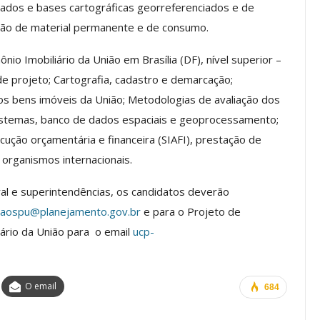
 dados e bases cartográficas georreferenciados e de
a Reunião
stão de material permanente e de consumo.
nal De
Categoria Unida Em Torno Dos
anente E
Valores Fundantes Da Ação
o Imobiliário da União em Brasília (DF), nível superior –
…
Sindical
 projeto; Cartografia, cadastro e demarcação;
jun, 2026
Comunicacao
29 jul, 2026
 dos bens imóveis da União; Metodologias de avaliação dos
istemas, banco de dados espaciais e geoprocessamento;
IMPRENSA
ão orçamentária e financeira (SIAFI), prestação de
organismos internacionais.
ral e superintendências, os candidatos deverão
caospu@planejamento.gov.br
e para o Projeto de
ário da União para o email
ucp-
O email
684
Mais De Mil Procedimentos
Realizados No Primeiro