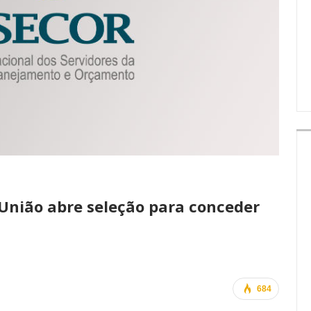
IMPRENSA
 União abre seleção para conceder
684