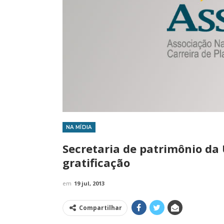
NA MÍDIA
IMPRENSA
Secretaria de patrimônio da
gratificação
em
19 jul, 2013
Compartilhar