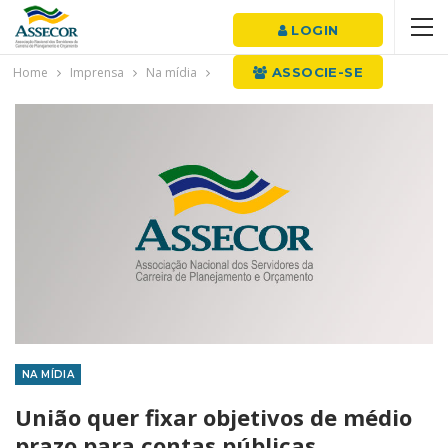
LOGIN
Home
Imprensa
Na mídia
ASSOCIE-SE
NA MÍDIA
União quer fixar objetivos de médio
prazo para contas públicas