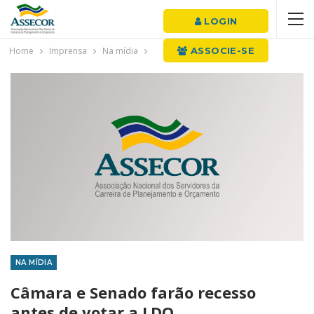
LOGIN
Home
Imprensa
Na mídia
ASSOCIE-SE
NA MÍDIA
Câmara e Senado farão recesso
antes de votar a LDO